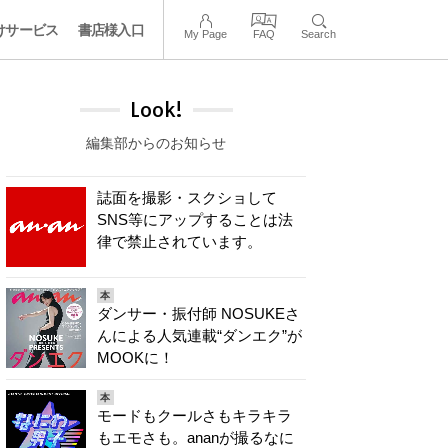
けサービス
書店様入口
My Page
FAQ
Search
Look!
編集部からのお知らせ
誌面を撮影・スクショして
SNS等にアップすることは法
律で禁止されています。
本
ダンサー・振付師 NOSUKEさ
んによる人気連載“ダンエク”が
MOOKに！
本
モードもクールさもキラキラ
もエモさも。ananが撮るなに