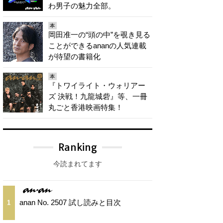
わ男子の魅力全部。
本
岡田准一の“頭の中”を覗き見る
ことができるananの人気連載
が待望の書籍化
本
『トワイライト・ウォリアー
ズ 決戦！九龍城砦』等、一冊
丸ごと香港映画特集！
Ranking
今読まれてます
anan No. 2507 試し読みと目次
1