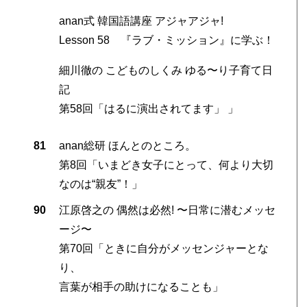
anan式 韓国語講座 アジャアジャ!
Lesson 58 『ラブ・ミッション』に学ぶ！
細川徹の こどものしくみ ゆる〜り子育て日
記
第58回「はるに演出されてます」 」
81
anan総研 ほんとのところ。
第8回「いまどき女子にとって、何より大切
なのは“親友”！」
90
江原啓之の 偶然は必然! 〜日常に潜むメッセ
ージ〜
第70回「ときに自分がメッセンジャーとな
り、
言葉が相手の助けになることも」