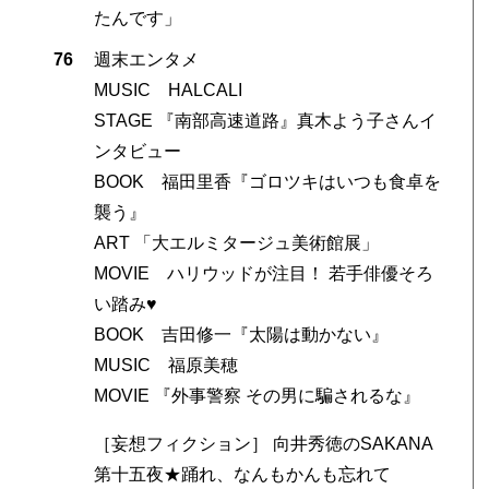
たんです」
76
週末エンタメ
MUSIC HALCALI
STAGE 『南部高速道路』真木よう子さんイ
ンタビュー
BOOK 福田里香『ゴロツキはいつも食卓を
襲う』
ART 「大エルミタージュ美術館展」
MOVIE ハリウッドが注目！ 若手俳優そろ
い踏み♥
BOOK 吉田修一『太陽は動かない』
MUSIC 福原美穂
MOVIE 『外事警察 その男に騙されるな』
［妄想フィクション］ 向井秀徳のSAKANA
第十五夜★踊れ、なんもかんも忘れて