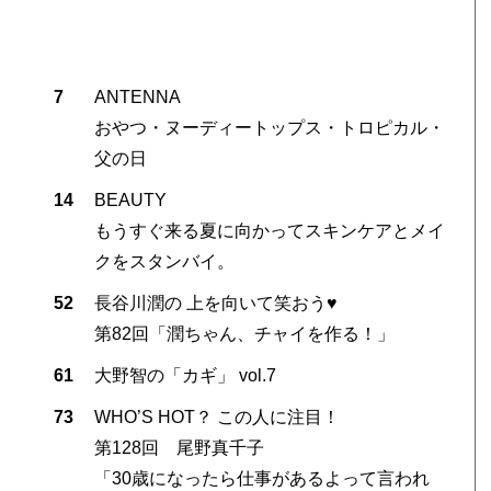
7
ANTENNA
おやつ・ヌーディートップス・トロピカル・
父の日
14
BEAUTY
もうすぐ来る夏に向かってスキンケアとメイ
クをスタンバイ。
52
長谷川潤の 上を向いて笑おう♥
第82回「潤ちゃん、チャイを作る！」
61
大野智の「カギ」 vol.7
73
WHO’S HOT？ この人に注目！
第128回 尾野真千子
「30歳になったら仕事があるよって言われ