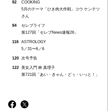
92
COOKING
5月のテーマ「ひき肉大作戦」コウ ケンテツ
さん
94
セレブライフ
第127回「セレブNews速報26」
116
ASTROLOGY
5／31〜6／6
120
次号予告
122
美女入門 林 真理子
第721回「あい・きゃん・どぅ・いっと！」