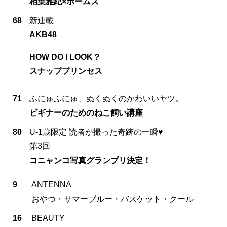
相葉雅紀×ホームズ
68
新連載
AKB48
HOW DO I LOOK？
スナッププリンセス
71
ふにゅふにゅ、ぬくぬくのかわいいヤツ。
ビギナーのためのねこ飼い講座
80
U-1歳限定 読者が撮った奇跡の一瞬♥
第3回
コニャンコ写真グランプリ決定！
9
ANTENNA
おやつ・サマーブルー・バスケット・クール
16
BEAUTY