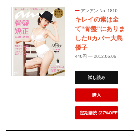
アンアン No. 1810
キレイの素は全
て“骨盤”にありま
した!/カバー大島
優子
440円 — 2012.06.06
試し読み
購入
定期購読 (27%OFF)