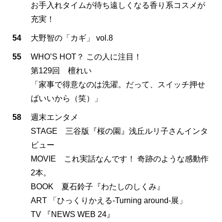
お手入れタイムが待ち遠しくなる香り系コスメが
充実！
54
大野智の「カギ」 vol.8
55
WHO’S HOT？ この人に注目！
第129回 檀れい
「家事で得意なのは洗濯。だって、スイッチ押せ
ばいいから（笑）」
58
週末エンタメ
STAGE 三谷版『桜の園』浅丘ルリ子さんインタ
ビュー
MOVIE これ実話なんです！ 奇跡のような感動作
2本。
BOOK 夏石鈴子『わたしのしくみ』
ART 「ひっくりかえる-Turning around-展」
TV 『NEWS WEB 24』