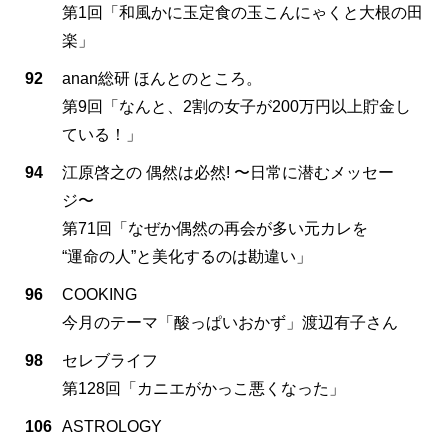
第1回「和風かに玉定食の玉こんにゃくと大根の田
楽」
92
anan総研 ほんとのところ。
第9回「なんと、2割の女子が200万円以上貯金し
ている！」
94
江原啓之の 偶然は必然! 〜日常に潜むメッセー
ジ〜
第71回「なぜか偶然の再会が多い元カレを
“運命の人”と美化するのは勘違い」
96
COOKING
今月のテーマ「酸っぱいおかず」渡辺有子さん
98
セレブライフ
第128回「カニエがかっこ悪くなった」
106
ASTROLOGY