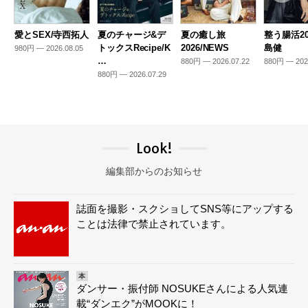
愛とSEX/寺西拓人
夏のチャージ&デ
夏の癒し旅
整う腸活20
トックスRecipe/K
2026/NEWS
島健
980円 — 2026.08.05
…
880円 — 2026.07.22
880円 — 202
880円 — 2026.07.29
Look!
編集部からのお知らせ
誌面を撮影・スクショしてSNS等にアップする
ことは法律で禁止されています。
本
ダンサー・振付師 NOSUKEさんによる人気連
載“ダンエク”がMOOKに！