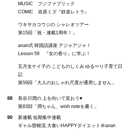
MUSIC フジファブリック
COMIC 佐原ミズ『鉄楽レトラ』
ワキサカコウジの シャレオツアー
第15回「祝・連載1周年！」
anan式 韓国語講座 アジャアジャ！
Lesson 59 『女の香り』に学ぶ！
五月女ケイ子の こどものしくみ ゆる〜り子育て日
記
第59回「大人のおしゃれ尺度が通用しません」
88
長谷川潤の 上を向いて笑おう♥
第83回「潤ちゃん、wish noteを書く」
90
新連載 短期集中連載
ギャル曽根流 大食いHAPPYダイエット＠anan