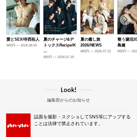
愛とSEX/寺西拓人
夏のチャージ&デ
夏の癒し旅
整う腸活20
トックスRecipe/K
2026/NEWS
島健
980円 — 2026.08.05
…
880円 — 2026.07.22
880円 — 202
880円 — 2026.07.29
Look!
編集部からのお知らせ
誌面を撮影・スクショしてSNS等にアップする
ことは法律で禁止されています。