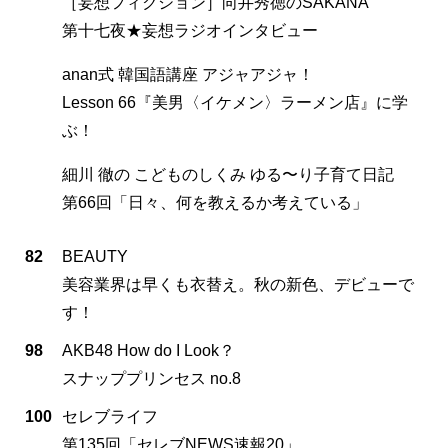
［妄想フィクション］向井秀徳のSAKANA
第十七夜★妄想ラジオインタビュー
anan式 韓国語講座 アジャアジャ！
Lesson 66『美男〈イケメン〉ラーメン店』に学
ぶ！
細川 徹の こどものしくみ ゆる〜り子育て日記
第66回「日々、何を教えるか考えている」
82
BEAUTY
美容業界は早くも衣替え。秋の新色、デビューで
す！
98
AKB48 How do I Look？
スナッププリンセス no.8
100
セレブライフ
第135回「セレブNEWS速報20」