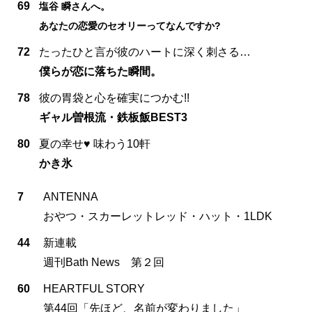
69
塩谷 瞬さんへ。
あなたの恋愛のセオリーってなんですか?
72
たったひと言が彼のハートに深く刺さる…
僕らが恋に落ちた瞬間。
78
彼の胃袋と心を確実につかむ!!
ギャル曽根流・鉄板飯BEST3
80
夏の幸せ♥ 味わう10軒
かき氷
7
ANTENNA
おやつ・スカーレットレッド・ハット・1LDK
44
新連載
週刊Bath News 第２回
60
HEARTFUL STORY
第44回「先ほど、名前が変わりました」