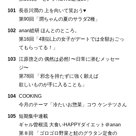
101
長谷川潤の 上を向いて笑おう♥
第90回「潤ちゃんの夏のサラダ2種」
102
anan総研 ほんとのところ。
第16回「4割以上の女子がデートでは全額おごっ
てもらってる！」
103
江原啓之の 偶然は必然! 〜日常に潜むメッセー
ジ〜
第78回 「邪念を持たずに強く願えば
欲しいものが手に入ることも」
104
COOKING
今月のテーマ「冷たいお惣菜」コウ ケンテツさん
105
短期集中連載
ギャル曽根流 大食いHAPPYダイエット＠anan
第８回 「ゴロゴロ野菜と鮭のグラタン定食の