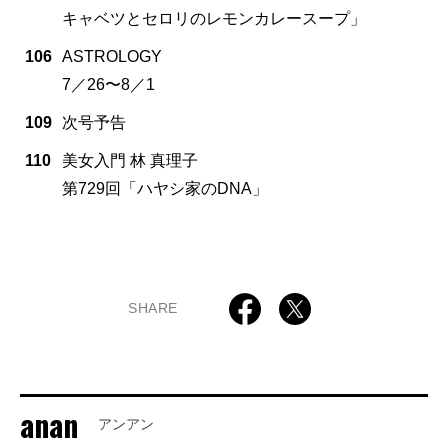
キャベツとセロリのレモンカレースープ」
106
ASTROLOGY
7／26〜8／1
109
次号予告
110
美女入門 林 真理子
第729回「ハヤシ家のDNA」
SHARE
anan
アンアン