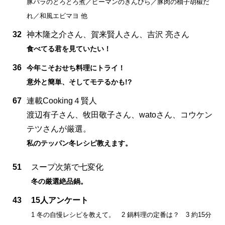
豚バラのとろとろ煮／ピーマンのきんぴら／豚肉の柚子胡椒だ
れ／和風エビマヨ 他
32
神木隆之介さん、賀来賢人さん、吉沢 亮さん
食べてる君を見ていたい！
36
今年こそおせち料理にトライ！
意外と簡単、そしてモテるかも!?
67
連載Cooking４賢人
渡辺有子さん、牧田敬子さん、watoさん、コウケン
テツさんが厳選。
私のテッパン冬レシピ教えます。
51
スープ次第で七変化
冬の厳選絶品鍋。
43
15人アンケート
1 冬の自慢レシピを教えて。 2 鍋料理の定番は？ 3 約15分