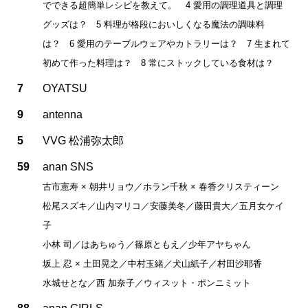
でできる超簡単レシピを教えて。 4 愛用の調理道具と調理
グッズは？ 5 料理が格段においしくなる魔法の調味料
は？ 6 愛用のテーブルウェアやカトラリーは？ 7 生まれて
初めて作った料理は？ 8 常にストックしている食材は？
7
OYATSU
9
antenna
5
VVG 松浦弥太郎
59
anan SNS
古市憲寿 × 朝井リョウ／ホラン千秋 × 春香クリスティーン
松尾スズキ／山内マリコ／安藤美冬／藤田貴大／五月女ケイ
子
小林 司／はあちゅう／篠原ともえ／少年アヤちゃん
坂上 忍 × 土田晃之／中村玉緒／犬山紙子／村田沙耶香
水城せとな／西 加奈子／ウィスット・ポンニミット