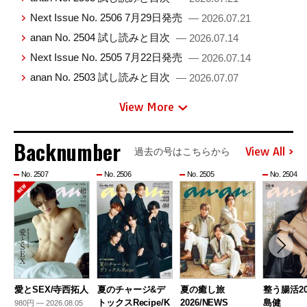
Next Issue No. 2506 7月29日発売
— 2026.07.21
anan No. 2504 試し読みと目次
— 2026.07.14
Next Issue No. 2505 7月22日発売
— 2026.07.14
anan No. 2503 試し読みと目次
— 2026.07.07
View More
Backnumber
View All
過去の号はこちらから
No. 2507
No. 2506
No. 2505
No. 2504
愛とSEX/寺西拓人
夏のチャージ&デ
夏の癒し旅
整う腸活20
トックスRecipe/K
2026/NEWS
島健
980円 — 2026.08.05