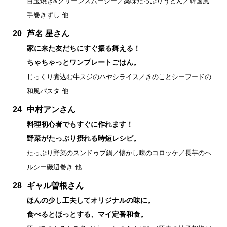
目玉焼き&グリーンスムージー／薬味たっぷりうどん／韓国風
手巻きずし 他
20
芦名 星さん
家に来た友だちにすぐ振る舞える！
ちゃちゃっとワンプレートごはん。
じっくり煮込む牛スジのハヤシライス／きのことシーフードの
和風パスタ 他
24
中村アンさん
料理初心者でもすぐに作れます！
野菜がたっぷり摂れる時短レシピ。
たっぷり野菜のスンドゥブ鍋／懐かし味のコロッケ／長芋のヘ
ルシー磯辺巻き 他
28
ギャル曽根さん
ほんの少し工夫してオリジナルの味に。
食べるとほっとする、マイ定番和食。