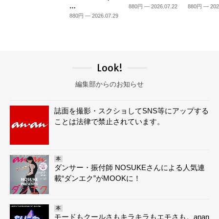
…
880円 — 2026.07.22
880円 — 202
880円 — 2026.07.29
Look!
編集部からのお知らせ
誌面を撮影・スクショしてSNS等にアップする
ことは法律で禁止されています。
本
ダンサー・振付師 NOSUKEさんによる人気連
載“ダンエク”がMOOKに！
本
モードもクールさもキラキラもエモさも。anan