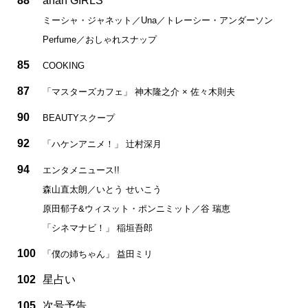
88
anan GIRLS
ミーシャ・ジャネット／Una／トレーシー・アンダーソン
Perfume／おしゃれスナップ
85
COOKING
87
「マスターズカフェ」 神木隆之介 × 佐々木則夫
90
BEAUTYスクープ
92
「ハケンアニメ！」 辻村深月
94
エンタメニュース!!
森山直太朗／いとう せいこう
原田郁子&ウィスット・ポンニミット／谷 瑞恵
「シネマナビ！」 稲垣吾郎
100
「僕の姉ちゃん」 益田ミリ
102
星占い
105
次号予告