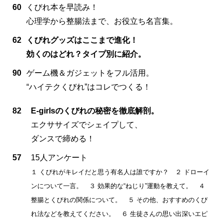
60
くびれ本を早読み！
心理学から整腸法まで、お役立ち名言集。
62
くびれグッズはここまで進化！
効くのはどれ？タイプ別に紹介。
90
ゲーム機＆ガジェットをフル活用。
“ハイテクくびれ”はコレでつくる！
82
E-girlsのくびれの秘密を徹底解剖。
エクササイズでシェイプして、
ダンスで締める！
57
15人アンケート
１ くびれがキレイだと思う有名人は誰ですか？ ２ ドローイ
ンについて一言。 ３ 効果的な“ねじり”運動を教えて。 ４
整腸とくびれの関係について。 ５ その他、おすすめのくび
れ法などを教えてください。 ６ 生徒さんの思い出深いエピ