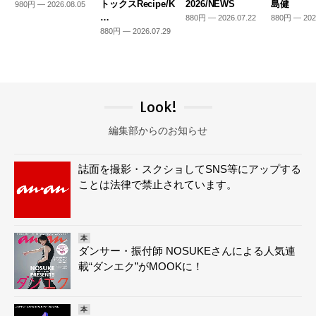
トックスRecipe/K
2026/NEWS
島健
980円 — 2026.08.05
…
880円 — 2026.07.22
880円 — 202
880円 — 2026.07.29
Look!
編集部からのお知らせ
誌面を撮影・スクショしてSNS等にアップする
ことは法律で禁止されています。
本
ダンサー・振付師 NOSUKEさんによる人気連
載“ダンエク”がMOOKに！
本