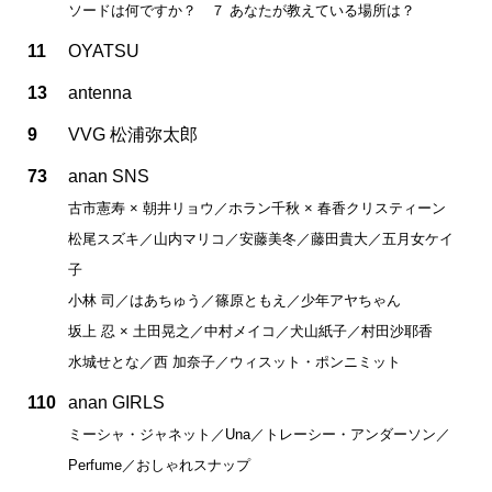
ソードは何ですか？ ７ あなたが教えている場所は？
11
OYATSU
13
antenna
9
VVG 松浦弥太郎
73
anan SNS
古市憲寿 × 朝井リョウ／ホラン千秋 × 春香クリスティーン
松尾スズキ／山内マリコ／安藤美冬／藤田貴大／五月女ケイ
子
小林 司／はあちゅう／篠原ともえ／少年アヤちゃん
坂上 忍 × 土田晃之／中村メイコ／犬山紙子／村田沙耶香
水城せとな／西 加奈子／ウィスット・ポンニミット
110
anan GIRLS
ミーシャ・ジャネット／Una／トレーシー・アンダーソン／
Perfume／おしゃれスナップ