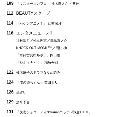
109
「マスターズカフェ」 神木隆之介 × 紫舟
112
BEAUTYスクープ
114
「ハケンアニメ！」 辻村深月
116
エンタメニュース!!
辻村深月／松本理恵／満島真之介
KNOCK OUT MONKEY／周防 柳
「軍師官兵衛ルポ。」岡田准一
「シネマナビ！」 稲垣吾郎
122
柚木麻子のドラマななめ読み！
124
「僕の姉ちゃん」 益田ミリ
126
星占い
129
次号予告
131
「失恋ショコラティエ×ananコラボ 潤♥度130％」