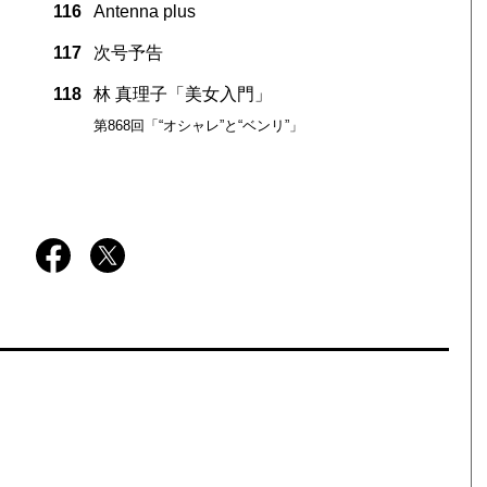
116
Antenna plus
117
次号予告
118
林 真理子「美女入門」
第868回「“オシャレ”と“ベンリ”」