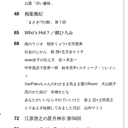
お題「渋い趣味」
48
相葉雅紀
「まさき!?の館」 第７回
65
Who’s Hot？／郷ひろみ
68
紙のラジオ 朝井リョウ×古市憲寿
社会のじかん 堀 潤×五月女ケイ子
anan女子の伝え方 佐々木圭一
中学英語で世界一周 鈴木亮平×スティーブ・ソレイシ
ィ
SanPakuちゃんのわがまま気まま愛のRoom 犬山紙子
恋のかた結び 水城せとな
あなたがいいならそれでいいけど 坂上 忍×土田晃之
とりあえず結婚してみました日記 山内マリコ
わ
72
江原啓之の星月神示 第56回