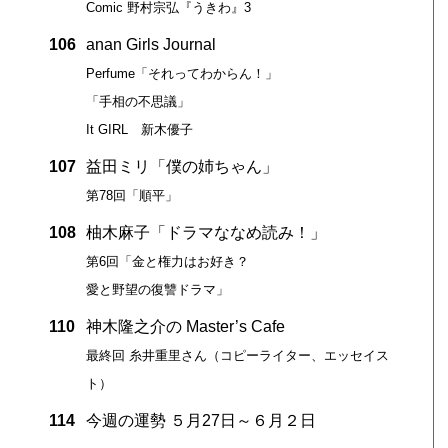
Comic 野村宗弘『うきわ』3
106
anan Girls Journal
Perfume「それってわからん！」
「手相の不思議」
It GIRL 新木優子
107
益田ミリ「僕の姉ちゃん」
第78回「順平」
108
柚木麻子「ドラマななめ読み！」
第6回「金と権力はお好き？
愛と野望の復讐ドラマ」
110
神木隆之介の Master’s Cafe
最終回 糸井重里さん（コピーライター、エッセイス
ト）
114
今週の運勢 ５月27日～６月２日