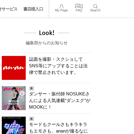
けサービス
書店様入口
My Page
FAQ
Search
Look!
編集部からのお知らせ
誌面を撮影・スクショして
SNS等にアップすることは法
律で禁止されています。
本
ダンサー・振付師 NOSUKEさ
んによる人気連載“ダンエク”が
MOOKに！
本
モードもクールさもキラキラ
もエモさも。ananが撮るなに