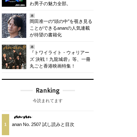
わ男子の魅力全部。
本
岡田准一の“頭の中”を覗き見る
ことができるananの人気連載
が待望の書籍化
本
『トワイライト・ウォリアー
ズ 決戦！九龍城砦』等、一冊
丸ごと香港映画特集！
Ranking
今読まれてます
anan No. 2507 試し読みと目次
1