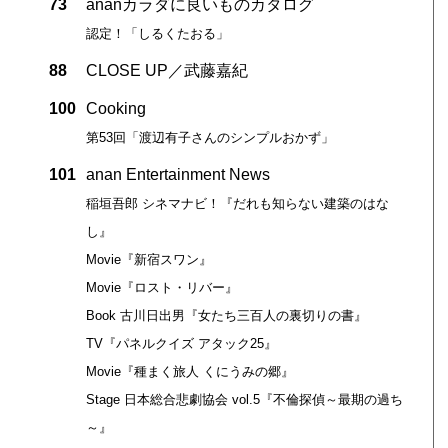
73
ananカラダに良いものカタログ
認定！「しるくたおる」
88
CLOSE UP／武藤嘉紀
100
Cooking
第53回「渡辺有子さんのシンプルおかず」
101
anan Entertainment News
稲垣吾郎 シネマナビ！『だれも知らない建築のはな
し』
Movie『新宿スワン』
Movie『ロスト・リバー』
Book 古川日出男『女たち三百人の裏切りの書』
TV『パネルクイズ アタック25』
Movie『種まく旅人 くにうみの郷』
Stage 日本総合悲劇協会 vol.5『不倫探偵～最期の過ち
～』