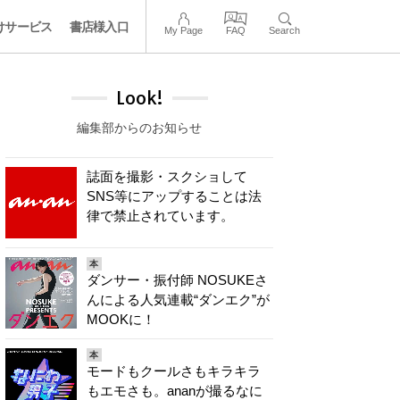
けサービス
書店様入口
My Page
FAQ
Search
Look!
編集部からのお知らせ
誌面を撮影・スクショして
SNS等にアップすることは法
律で禁止されています。
本
ダンサー・振付師 NOSUKEさ
んによる人気連載“ダンエク”が
MOOKに！
本
モードもクールさもキラキラ
もエモさも。ananが撮るなに