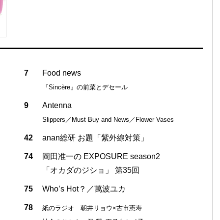
7
Food news
『Sincère』の前菜とデセール
9
Antenna
Slippers／Must Buy and News／Flower Vases
42
anan総研 お題「紫外線対策」
74
岡田准一の EXPOSURE season2
「オカダのジショ」 第35回
75
Who’s Hot？／萬波ユカ
78
紙のラジオ 朝井リョウ×古市憲寿