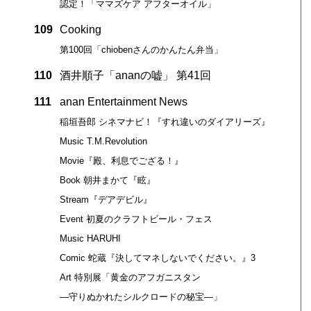
認定！「ママズケア アフターオイル」
109
Cooking
第100回「chiobenさんのかんたん弁当」
110
酒井順子「ananの嘘」 第41回
111
anan Entertainment News
稲垣吾郎 シネマナビ！『すれ違いのダイアリーズ』
Music T.M.Revolution
Movie『殿、利息でござる！』
Book 朝井まかて『眩』
Stream『デアデビル』
Event 初夏のクラフトビール・フェス
Music HARUHI
Comic 蛇蔵『決してマネしないでください。』3
Art 特別展「黄金のアフガニスタン
―守りぬかれたシルクロードの秘宝―」