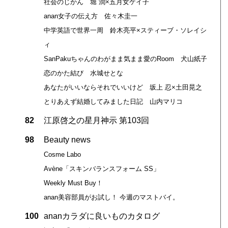
社会のじかん 堀 潤×五月女ケイ子
anan女子の伝え方 佐々木圭一
中学英語で世界一周 鈴木亮平×スティーブ・ソレイシ
ィ
SanPakuちゃんのわがまま気まま愛のRoom 犬山紙子
恋のかた結び 水城せとな
あなたがいいならそれでいいけど 坂上 忍×土田晃之
とりあえず結婚してみました日記 山内マリコ
82
江原啓之の星月神示 第103回
98
Beauty news
Cosme Labo
Avène「スキンバランスフォーム SS」
Weekly Must Buy！
anan美容部員がお試し！ 今週のマストバイ。
100
ananカラダに良いものカタログ