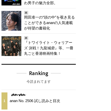
わ男子の魅力全部。
本
岡田准一の“頭の中”を覗き見る
ことができるananの人気連載
が待望の書籍化
本
『トワイライト・ウォリアー
ズ 決戦！九龍城砦』等、一冊
丸ごと香港映画特集！
Ranking
今読まれてます
anan No. 2506 試し読みと目次
1