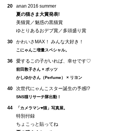
20
anan 2016 summer
夏の猫さま大賞発表!
美猫賞／魅惑の黒猫賞
ゆとりあるおデブ賞／多頭盛り賞
30
かわいさMAX！ みんな大好き！
こにゃんこ増量スペシャル。
36
愛するこの子がいれば、幸せです♡
前田敦子さん × ポッツ
かしゆかさん（Perfume） × リヨン
40
次世代にゃんこスター誕生の予感!?
SNS猫リサーチ隊出動！
44
「カメラマン♥猫」写真展。
特別付録
ちょこっと貼ってね