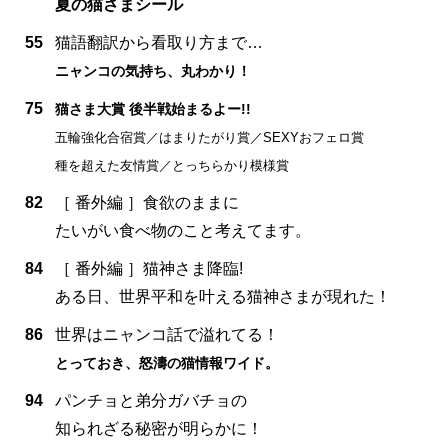
夏の猫さまシール
55
猫語翻訳から看取り方まで…
ニャンコの気持ち、丸わかり！
75
猫さま大賞 後半戦始まるよー!!
五輪強化合宿賞／はまりたがり賞／SEXYおフェロ賞
種を超えた友情賞／とっちらかり模様賞
82
［ 番外編 ］食欲のままに
たいがい食べ物のこと考えてます。
84
［ 番外編 ］猫神さま降臨!
ある日、世界平和を叶える猫神さまが現れた！
86
世界はニャンコ話で溢れてる！
とっておき、怒濤の猫情報ワイド。
94
パンチョと弟分ガバチョの
知られざる秘密が明らかに！