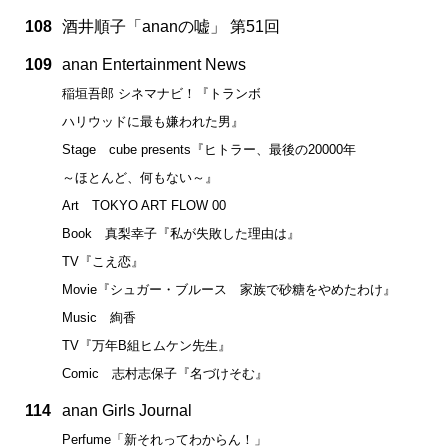
108
酒井順子「ananの嘘」 第51回
109
anan Entertainment News
稲垣吾郎 シネマナビ！『トランボ
ハリウッドに最も嫌われた男』
Stage cube presents『ヒトラー、最後の20000年
～ほとんど、何もない～』
Art TOKYO ART FLOW 00
Book 真梨幸子『私が失敗した理由は』
TV『こえ恋』
Movie『シュガー・ブルース 家族で砂糖をやめたわけ』
Music 絢香
TV『万年B組ヒムケン先生』
Comic 志村志保子『名づけそむ』
114
anan Girls Journal
Perfume「新それってわからん！」