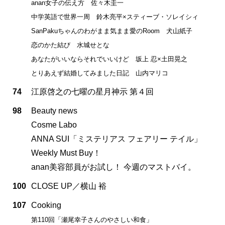
anan女子の伝え方 佐々木圭一
中学英語で世界一周 鈴木亮平×スティーブ・ソレイシィ
SanPakuちゃんのわがまま気まま愛のRoom 犬山紙子
恋のかた結び 水城せとな
あなたがいいならそれでいいけど 坂上 忍×土田晃之
とりあえず結婚してみました日記 山内マリコ
74
江原啓之の七曜の星月神示 第４回
98
Beauty news
Cosme Labo
ANNA SUI「ミステリアス フェアリー テイル」
Weekly Must Buy！
anan美容部員がお試し！ 今週のマストバイ。
100
CLOSE UP／横山 裕
107
Cooking
第110回「瀬尾幸子さんのやさしい和食」