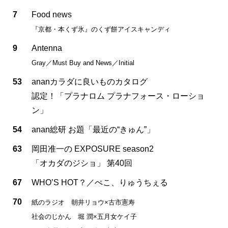
7
Food news
『京都・本くず氷』のくず餅アイスキャンディ
9
Antenna
Gray／Must Buy and News／Initial
53
ananカラダに良いものカタログ
認定！「プラナロム プラナフォース・ローショ
ン」
54
anan総研 お題「最近の“きゅん”」
63
岡田准一の EXPOSURE season2
「オカダのジショ」 第40回
67
WHO’S HOT？／ぺこ、りゅうちぇる
70
紙のラジオ 朝井リョウ×古市憲寿
社会のじかん 堀 潤×五月女ケイ子