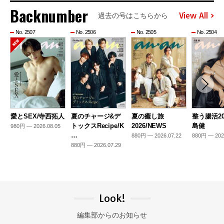
Backnumber
View All
過去の号はこちらから
No. 2507
No. 2506
No. 2505
No. 2504
愛とSEX/寺西拓人
夏のチャージ&デ
夏の癒し旅
整う腸活20
トックスRecipe/K
2026/NEWS
島健
980円 — 2026.08.05
…
880円 — 2026.07.22
880円 — 202
880円 — 2026.07.29
Look!
編集部からのお知らせ