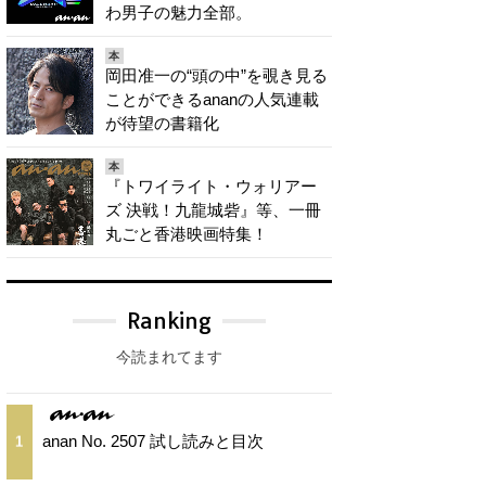
わ男子の魅力全部。
本
岡田准一の“頭の中”を覗き見る
ことができるananの人気連載
が待望の書籍化
本
『トワイライト・ウォリアー
ズ 決戦！九龍城砦』等、一冊
丸ごと香港映画特集！
Ranking
今読まれてます
anan No. 2507 試し読みと目次
1