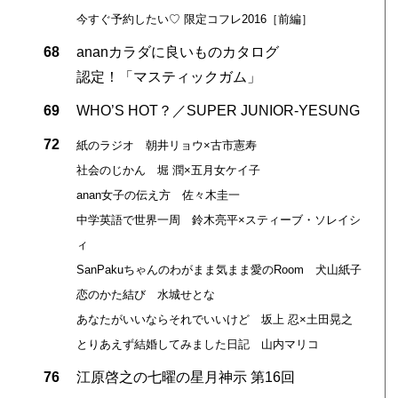
今すぐ予約したい♡ 限定コフレ2016［前編］
68
ananカラダに良いものカタログ
認定！「マスティックガム」
69
WHO’S HOT？／SUPER JUNIOR-YESUNG
72
紙のラジオ 朝井リョウ×古市憲寿
社会のじかん 堀 潤×五月女ケイ子
anan女子の伝え方 佐々木圭一
中学英語で世界一周 鈴木亮平×スティーブ・ソレイシ
ィ
SanPakuちゃんのわがまま気まま愛のRoom 犬山紙子
恋のかた結び 水城せとな
あなたがいいならそれでいいけど 坂上 忍×土田晃之
とりあえず結婚してみました日記 山内マリコ
76
江原啓之の七曜の星月神示 第16回