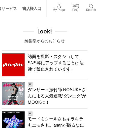
けサービス
書店様入口
My Page
FAQ
Search
Look!
編集部からのお知らせ
誌面を撮影・スクショして
SNS等にアップすることは法
律で禁止されています。
本
ダンサー・振付師 NOSUKEさ
んによる人気連載“ダンエク”が
MOOKに！
本
モードもクールさもキラキラ
もエモさも。ananが撮るなに