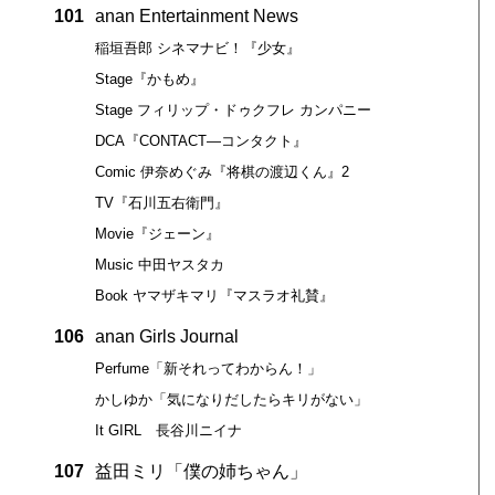
101
anan Entertainment News
稲垣吾郎 シネマナビ！『少女』
Stage『かもめ』
Stage フィリップ・ドゥクフレ カンパニー
DCA『CONTACT―コンタクト』
Comic 伊奈めぐみ『将棋の渡辺くん』2
TV『石川五右衛門』
Movie『ジェーン』
Music 中田ヤスタカ
Book ヤマザキマリ『マスラオ礼賛』
106
anan Girls Journal
Perfume「新それってわからん！」
かしゆか「気になりだしたらキリがない」
It GIRL 長谷川ニイナ
107
益田ミリ「僕の姉ちゃん」