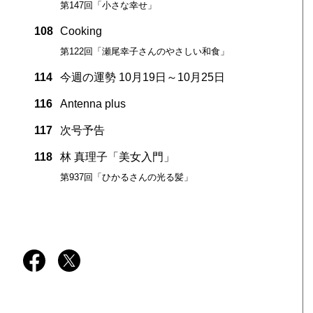
第147回「小さな幸せ」
108
Cooking
第122回「瀬尾幸子さんのやさしい和食」
114
今週の運勢 10月19日～10月25日
116
Antenna plus
117
次号予告
118
林 真理子「美女入門」
第937回「ひかるさんの光る髪」