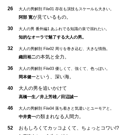
26
大人の男解剖 File01 存在も演技もスケールも大きい。
が見ているもの。
阿部 寛
30
大人の男 番外編1 あふれでる知識の泉で溺れたい。
知的なオーラで魅了する大人の男。
32
大人の男解剖 File02 周りを巻き込む、大きな情熱。
の本気と全力。
織田裕二
36
大人の男解剖 File03 優しくて、強くて、色っぽい。
という、深い海。
岡本健一
40
大人の男を追いかけて
高橋一生／井上芳雄／田辺誠一
46
大人の男解剖 File04 落ち着きと気遣いとユーモアと。
の類まれなる人間力。
中井貴一
52
おもしろくてカッコよくて、ちょっとコワい!?