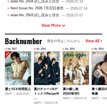
anan No. 2504 試し読みと目次
— 2026.07.14
Next Issue No. 2505 7月22日発売
— 2026.07.14
anan No. 2503 試し読みと目次
— 2026.07.07
View More
Backnumber
View All
過去の号はこちらから
No. 2507
No. 2506
No. 2505
No. 2504
愛とSEX/寺西拓人
夏のチャージ&デ
夏の癒し旅
整う腸活20
トックスRecipe/K
2026/NEWS
島健
980円 — 2026.08.05
…
880円 — 2026.07.22
880円 — 202
880円 — 2026.07.29