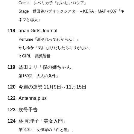
Comic シベリカ子『おいしいロシア』
Stage 世田谷パブリックシアター＋KERA・MAP＃007『キ
ネマと恋人』
118
anan Girls Journal
Perfume「新それってわからん！」
かしゆか「気になりだしたらキリがない」
It GIRL 栞菜智世
119
益田ミリ「僕の姉ちゃん」
第150回「大人の条件」
120
今週の運勢 11月9日～11月15日
122
Antenna plus
123
次号予告
124
林 真理子「美女入門」
第940回「女優界の『白と黒』」