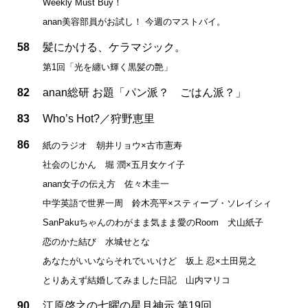
Weekly Must Buy！
anan美容部員がお試し！ 今週のマストバイ。
58
髪にかける、ケラマジック。
第1回「光を纏い輝く黒髪の艶」
82
anan総研 お題「パン派？ ごはん派？」
83
Who’s Hot?／狩野恵里
86
紙のラジオ 朝井リョウ×古市憲寿
社会のじかん 堀 潤×五月女ケイ子
anan女子の伝え方 佐々木圭一
中学英語で世界一周 鈴木亮平×スティーブ・ソレイシィ
SanPakuちゃんのわがまま気まま愛のRoom 犬山紙子
恋のかた結び 水城せとな
あなたがいいならそれでいいけど 坂上 忍×土田晃之
とりあえず結婚してみました日記 山内マリコ
90
江原啓之の七曜の星月神示 第19回