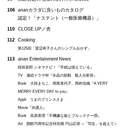
106
ananカラダに良いものカタログ
認定！「ナステント（一般医療機器）」
110
CLOSE UP／杏
112
Cooking
第125回「渡辺有子さんのシンプルおかず」
113
anan Entertainment News
稲垣吾郎 シネマナビ！『手紙は憶えている』
TV 連続ドラマW『水晶の鼓動 殺人分析班』
Book 大段まちこ、岡尾美代子、岡村佳織『A VERY
MERRY EVERY DAY to you』
Appli うまのプリンスさま
Movie『弁護人』
Book 高原英理『不機嫌な姫とブルックナー団』
Art 開館75周年記念特別展 円山応挙 ─「写生」を超えて─