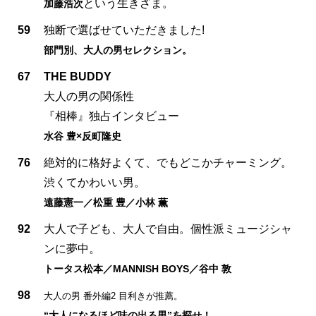
という生きざま。
加藤浩次
59
独断で選ばせていただきました!
部門別、大人の男セレクション。
67
THE BUDDY
大人の男の関係性
『相棒』独占インタビュー
水谷 豊×反町隆史
76
絶対的に格好よくて、でもどこかチャーミング。
渋くてかわいい男。
遠藤憲一／松重 豊／小林 薫
92
大人で子ども、大人で自由。個性派ミュージシャ
ンに夢中。
トータス松本／MANNISH BOYS／谷中 敦
98
大人の男 番外編2 目利きが推薦。
“大人になるほど味の出る男”を探せ！