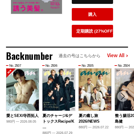
購入
定期購読 (27%OFF)
Backnumber
View All
過去の号はこちらから
No. 2507
No. 2506
No. 2505
No. 2504
愛とSEX/寺西拓人
夏のチャージ&デ
夏の癒し旅
整う腸活20
トックスRecipe/K
2026/NEWS
島健
980円 — 2026.08.05
…
880円 — 2026.07.22
880円 — 202
880円 — 2026.07.29