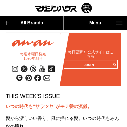
All Brands
Menu
毎日更新！ 公式サイトはこ
毎週水曜日発売
ちら
1970年創刊
anan
THIS WEEK’S ISSUE
いつの時代も”サラツヤ”がモテ髪の流儀。
髪から漂ういい香り、風に揺れる髪。いつの時代もみん
なの憧れ！