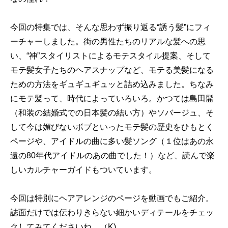
今回の特集では、そんな思わず振り返る“誘う髪”にフィ
ーチャーしました。街の男性たちのリアルな髪への思
い、“神”スタイリストによるモテスタイル提案、そして
モテ髪女子たちのヘアスナップなど、モテる美髪になる
ための方法をギュギュギュッと詰め込みました。ちなみ
にモテ髪って、時代によっていろいろ。かつては島田髷
（和装の結婚式での日本髪の結い方）やソバージュ、そ
して今は媚びないボブといったモテ髪の歴史をひもとく
ページや、アイドルの曲に多い髪ソング（１位はあの永
遠の80年代アイドルのあの曲でした！）など、読んで楽
しいカルチャーガイドもついています。
今回は特別にヘアアレンジのページを動画でもご紹介。
誌面だけでは伝わりきらない細かいディテールをチェッ
クしてみてくださいね。（K)