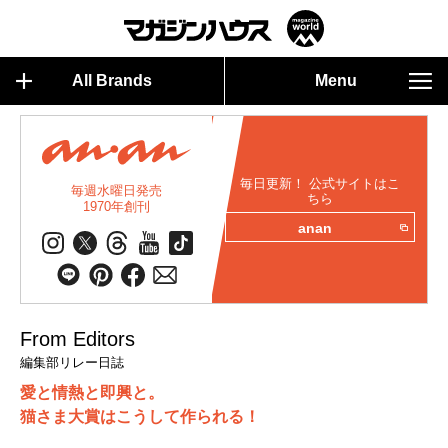
All Brands
Menu
毎日更新！ 公式サイトはこ
毎週水曜日発売
ちら
1970年創刊
anan
From Editors
編集部リレー日誌
愛と情熱と即興と。
猫さま大賞はこうして作られる！