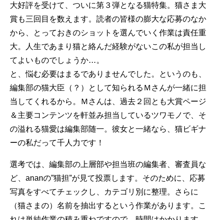
大好評を受けて、ついに第３弾となる猫特集。猫さま大
賞も三回目を数えます。読者の皆様の膨大な応募のなか
から、とっておきのショットを選んでいく作業は責任重
大。人生であまり猫と絡んだ経験がないこの私が担当し
てよいものでしょうか…。
と、悩む必要はまるでありませんでした。というのも、
編集部の猫大臣（？）として知られるＭさんが一緒に担
当してくれるから。Ｍさんは、過去２回とも大賞ページ
＆主要コンテンツを軒並み担当しているツワモノで、そ
の溢れる猫愛は編集部随一。彼女と一緒なら、猫ビギナ
ーの私だって千人力です！
選考では、編集部の上層部や担当班の編集者、審査員な
ど、ananの”猫担”が見て投票します。そのために、応募
写真をすべてチェックし、カテゴリ別に整理。さらに
（猫さまの）名前を抽出するという作業があります。こ
れは単純作業の積み重ねですので、時間はかかります