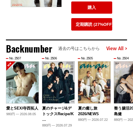
購入
定期購読 (27%OFF)
Backnumber
View All
過去の号はこちらから
No. 2507
No. 2506
No. 2505
No. 2504
愛とSEX/寺西拓人
夏のチャージ&デ
夏の癒し旅
整う腸活20
トックスRecipe/K
2026/NEWS
島健
980円 — 2026.08.05
…
880円 — 2026.07.22
880円 — 202
880円 — 2026.07.29