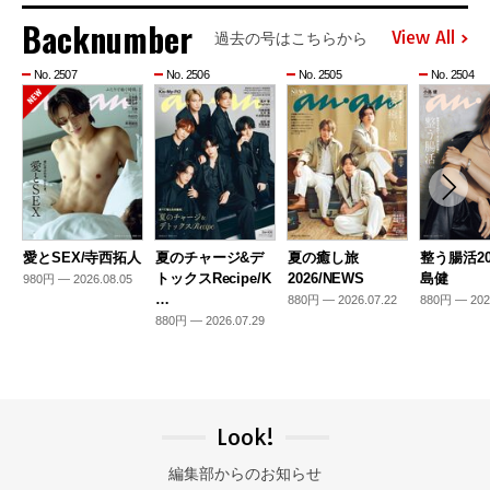
Backnumber
View All
過去の号はこちらから
No. 2507
No. 2506
No. 2505
No. 2504
愛とSEX/寺西拓人
夏のチャージ&デ
夏の癒し旅
整う腸活20
トックスRecipe/K
2026/NEWS
島健
980円 — 2026.08.05
…
880円 — 2026.07.22
880円 — 202
880円 — 2026.07.29
Look!
編集部からのお知らせ