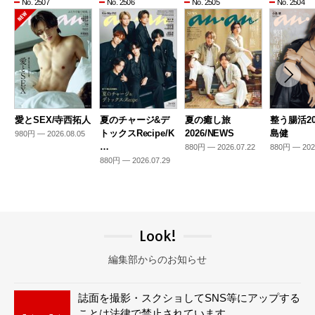
No. 2507
No. 2506
No. 2505
No. 2504
愛とSEX/寺西拓人
夏のチャージ&デ
夏の癒し旅
整う腸活20
トックスRecipe/K
2026/NEWS
島健
980円 — 2026.08.05
…
880円 — 2026.07.22
880円 — 202
880円 — 2026.07.29
Look!
編集部からのお知らせ
誌面を撮影・スクショしてSNS等にアップする
ことは法律で禁止されています。