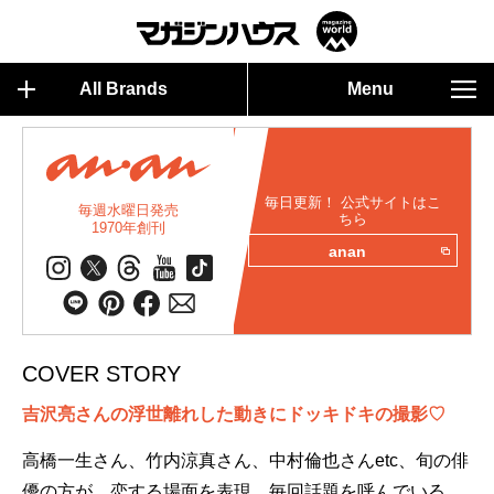
All Brands
Menu
毎日更新！ 公式サイトはこ
毎週水曜日発売
ちら
1970年創刊
anan
COVER STORY
吉沢亮さんの浮世離れした動きにドッキドキの撮影♡
高橋一生さん、竹内涼真さん、中村倫也さんetc、旬の俳
優の方が、恋する場面を表現、毎回話題を呼んでいる