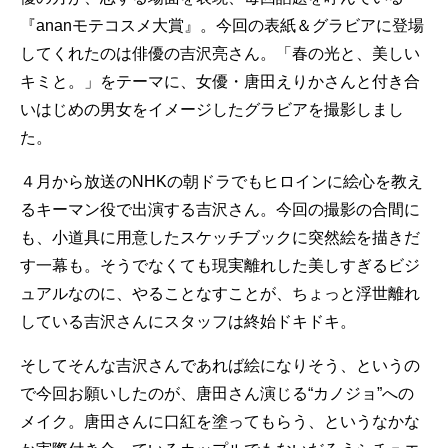
『ananモテコスメ大賞』。今回の表紙＆グラビアに登場
してくれたのは俳優の吉沢亮さん。「春の光と、美しい
キミと。」をテーマに、女優・唐田えりかさんと付き合
いはじめの男女をイメージしたグラビアを撮影しまし
た。
４月から放送のNHKの朝ドラでもヒロインに絵心を教え
るキーマン役で出演する吉沢さん。今回の撮影の合間に
も、小道具に用意したスケッチブックに突然絵を描きだ
す一幕も。そうでなくても現実離れした美しすぎるビジ
ュアルなのに、やることなすことが、ちょっと浮世離れ
している吉沢さんにスタッフは終始ドキドキ。
そしてそんな吉沢さんであれば絵になりそう、というの
で今回お願いしたのが、唐田さん演じる“カノジョ”への
メイク。唐田さんに口紅を塗ってもらう、というなかな