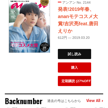
アンアン No. 2144
発表!2019年春、
ananモテコスメ大
賞/吉沢亮feat.唐田
えりか
612円 — 2019.03.20
試し読み
購入
定期購読 (27%OFF)
Backnumber
View All
過去の号はこちらから