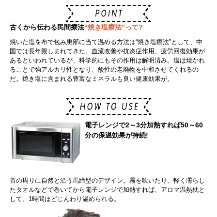
古くから伝わる民間療法
“焼き塩療法”って?
焼いた塩を布で包み患部に当て温める方法は“焼き塩療法”として、中
国では長年親しまれてきた。血流改善や抗炎症作用、疲労回復効果が
あるといわれているが、科学的にもその作用は解明済み。塩は焼かれ
ることで強アルカリ性となり、酸性の老廃物を中和させてくれるの
だ。焼き塩に含まれる豊富なミネラルも良い健康効果が。
電子レンジで2～3分加熱すれば50～60
分の保温効果が持続!
首の周りに自然と沿う馬蹄型のデザイン。霧を吹いたり、軽く濡らし
たタオルなどで巻いてから電子レンジで加熱すれば、アロマ温熱枕と
して、1時間ほどじんわり温められる。