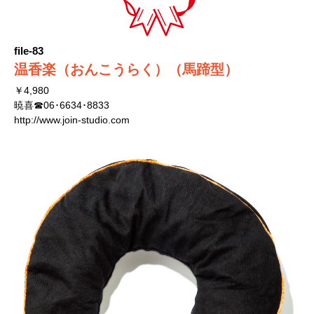
file-83
温香楽（おんこうらく）（馬蹄型）
￥4,980
暁喜☎06･6634･8833
http://www.join-studio.com