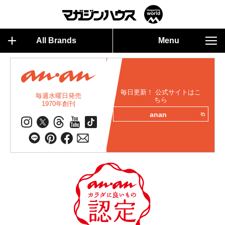
All Brands
Menu
毎日更新！ 公式サイトはこ
毎週水曜日発売
ちら
1970年創刊
anan