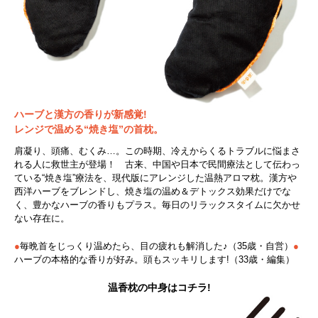
ハーブと漢方の香りが新感覚!
レンジで温める“焼き塩”の首枕。
肩凝り、頭痛、むくみ…。この時期、冷えからくるトラブルに悩まさ
れる人に救世主が登場！ 古来、中国や日本で民間療法として伝わっ
ている“焼き塩”療法を、現代版にアレンジした温熱アロマ枕。漢方や
西洋ハーブをブレンドし、焼き塩の温め＆デトックス効果だけでな
く、豊かなハーブの香りもプラス。毎日のリラックスタイムに欠かせ
ない存在に。
●
毎晩首をじっくり温めたら、目の疲れも解消した♪（35歳・自営）
●
ハーブの本格的な香りが好み。頭もスッキリします!（33歳・編集）
温香枕の中身はコチラ!