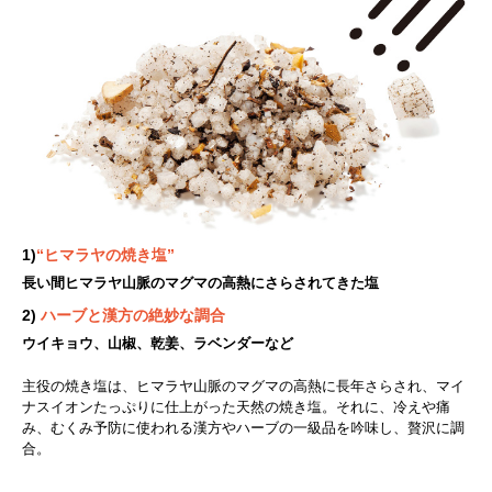
1)
“ヒマラヤの焼き塩”
長い間ヒマラヤ山脈のマグマの高熱にさらされてきた塩
2)
ハーブと漢方の絶妙な調合
ウイキョウ、山椒、乾姜、ラベンダーなど
主役の焼き塩は、ヒマラヤ山脈のマグマの高熱に長年さらされ、マイ
ナスイオンたっぷりに仕上がった天然の焼き塩。それに、冷えや痛
み、むくみ予防に使われる漢方やハーブの一級品を吟味し、贅沢に調
合。