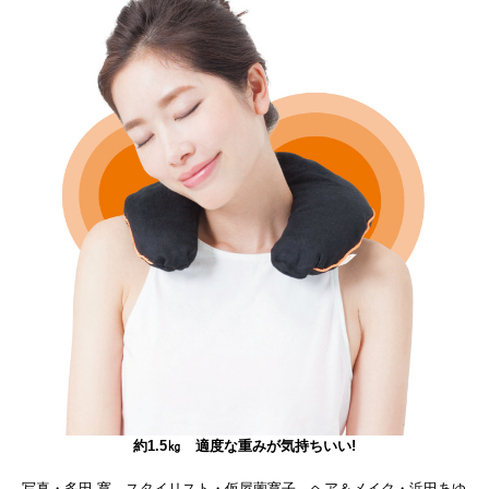
約1.5㎏ 適度な重みが気持ちいい!
写真・多田 寛 スタイリスト・仮屋薗寛子 ヘア＆メイク・浜田あゆ