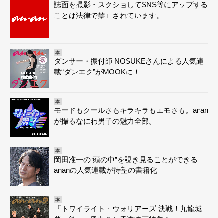
誌面を撮影・スクショしてSNS等にアップする
ことは法律で禁止されています。
本
ダンサー・振付師 NOSUKEさんによる人気連
載“ダンエク”がMOOKに！
本
モードもクールさもキラキラもエモさも。anan
が撮るなにわ男子の魅力全部。
本
岡田准一の“頭の中”を覗き見ることができる
ananの人気連載が待望の書籍化
本
『トワイライト・ウォリアーズ 決戦！九龍城