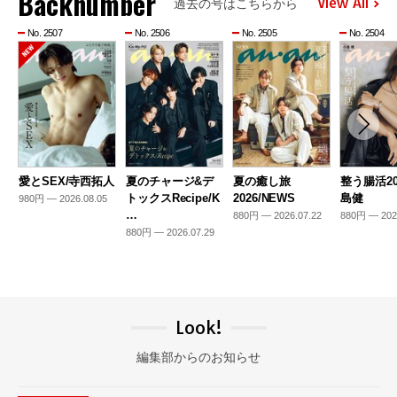
Backnumber
View All
過去の号はこちらから
No. 2507
No. 2506
No. 2505
No. 2504
愛とSEX/寺西拓人
夏のチャージ&デ
夏の癒し旅
整う腸活20
トックスRecipe/K
2026/NEWS
島健
980円 — 2026.08.05
…
880円 — 2026.07.22
880円 — 202
880円 — 2026.07.29
Look!
編集部からのお知らせ