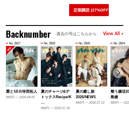
定期購読 (27%OFF)
Backnumber
View All
過去の号はこちらから
No. 2507
No. 2506
No. 2505
No. 2504
愛とSEX/寺西拓人
夏のチャージ&デ
夏の癒し旅
整う腸活20
トックスRecipe/K
2026/NEWS
島健
980円 — 2026.08.05
…
880円 — 2026.07.22
880円 — 202
880円 — 2026.07.29