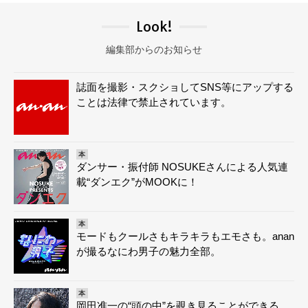
Look!
編集部からのお知らせ
誌面を撮影・スクショしてSNS等にアップする
ことは法律で禁止されています。
本
ダンサー・振付師 NOSUKEさんによる人気連
載“ダンエク”がMOOKに！
本
モードもクールさもキラキラもエモさも。anan
が撮るなにわ男子の魅力全部。
本
岡田准一の“頭の中”を覗き見ることができる