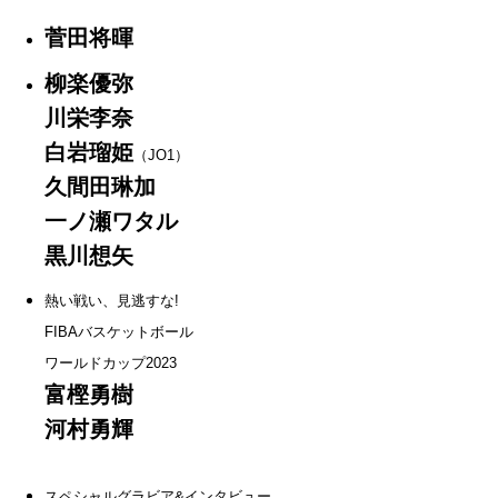
菅田将暉
柳楽優弥
川栄李奈
白岩瑠姫
（JO1）
久間田琳加
一ノ瀬ワタル
黒川想矢
熱い戦い、見逃すな!
FIBAバスケットボール
ワールドカップ2023
富樫勇樹
河村勇輝
スペシャルグラビア&インタビュー