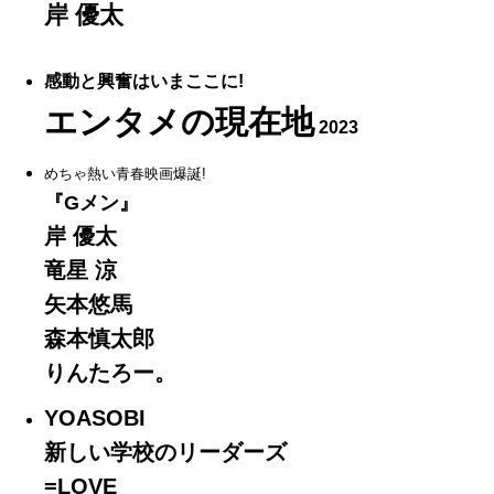
岸 優太
感動と興奮はいまここに!
エンタメの現在地
2023
めちゃ熱い青春映画爆誕!
『Gメン』
岸 優太
竜星 涼
矢本悠馬
森本慎太郎
りんたろー。
YOASOBI
新しい学校のリーダーズ
=LOVE