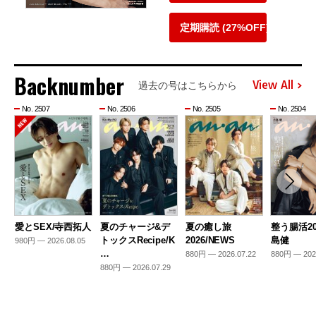
定期購読 (27%OFF)
Backnumber
View All
過去の号はこちらから
No. 2507
No. 2506
No. 2505
No. 2504
愛とSEX/寺西拓人
夏のチャージ&デ
夏の癒し旅
整う腸活20
トックスRecipe/K
2026/NEWS
島健
980円 — 2026.08.05
…
880円 — 2026.07.22
880円 — 202
880円 — 2026.07.29