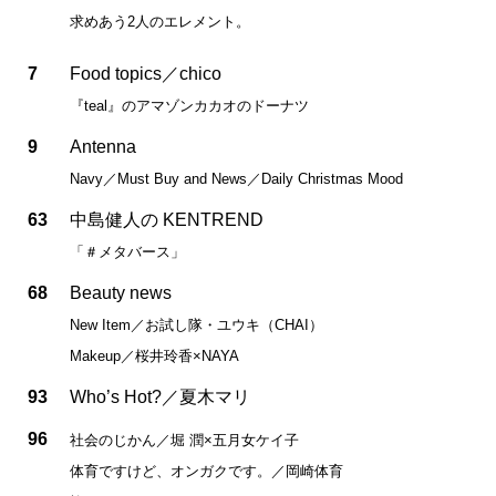
求めあう2人のエレメント。
7
Food topics／chico
『teal』のアマゾンカカオのドーナツ
9
Antenna
Navy／Must Buy and News／Daily Christmas Mood
63
中島健人の KENTREND
「＃メタバース」
68
Beauty news
New Item／お試し隊・ユウキ（CHAI）
Makeup／桜井玲香×NAYA
93
Who’s Hot?／夏木マリ
96
社会のじかん／堀 潤×五月女ケイ子
体育ですけど、オンガクです。／岡崎体育