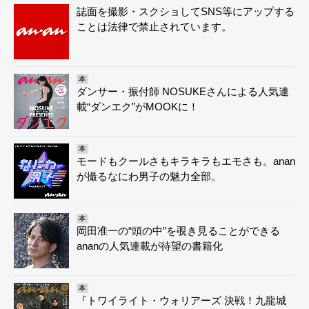
誌面を撮影・スクショしてSNS等にアップする
ことは法律で禁止されています。
本
ダンサー・振付師 NOSUKEさんによる人気連
載“ダンエク”がMOOKに！
本
モードもクールさもキラキラもエモさも。anan
が撮るなにわ男子の魅力全部。
本
岡田准一の“頭の中”を覗き見ることができる
ananの人気連載が待望の書籍化
本
『トワイライト・ウォリアーズ 決戦！九龍城