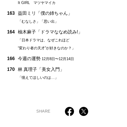
It GIRL マツヤマイカ
163
益田ミリ「僕の姉ちゃん」
「むなしさ」「思い出」
164
柚木麻子「ドラマななめ読み!」
「日本ドラマは、なぜこれほど
“変わり者の天才”が好きなのか？」
166
今週の運勢
12月8日〜12月14日
170
林 真理子「美女入門」
「憶えてほしいのは…」
SHARE