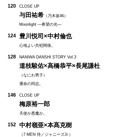
120
CLOSE UP
与田祐希
（乃木坂46）
Moonlight —希望の光—
豊川悦司×中村倫也
124
心地よい共犯関係。
128
NANIWA DANSHI STORY Vol.3
道枝駿佑×高橋恭平×長尾謙杜
（なにわ男子）
運命の同志。
146
CLOSE UP
梅原裕一郎
天使か悪魔か。
中村嶺亜×本髙克樹
152
（7 MEN 侍／ジャニーズJr.）