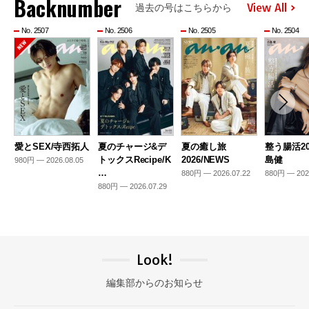
Backnumber
View All
過去の号はこちらから
No. 2507
No. 2506
No. 2505
No. 2504
愛とSEX/寺西拓人
夏のチャージ&デ
夏の癒し旅
整う腸活20
トックスRecipe/K
2026/NEWS
島健
980円 — 2026.08.05
…
880円 — 2026.07.22
880円 — 202
880円 — 2026.07.29
Look!
編集部からのお知らせ