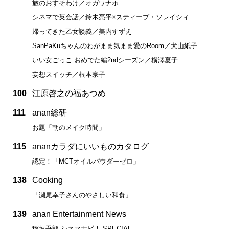
旅のおすそわけ／オガワナホ
シネマで英会話／鈴木亮平×スティーブ・ソレイシィ
帰ってきた乙女談義／美内すずえ
SanPaKuちゃんのわがまま気まま愛のRoom／犬山紙子
いい女ごっこ おめでた編2ndシーズン／横澤夏子
妄想スイッチ／根本宗子
100
江原啓之の福あつめ
111
anan総研
お題「朝のメイク時間」
115
ananカラダにいいものカタログ
認定！「MCTオイルパウダーゼロ」
138
Cooking
「瀬尾幸子さんのやさしい和食」
139
anan Entertainment News
稲垣吾郎 シネマナビ！ SPECIAL