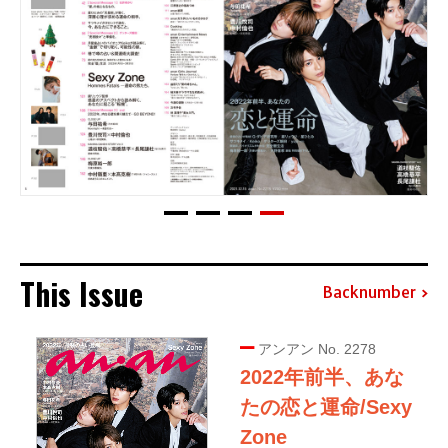
This Issue
Backnumber
アンアン No. 2278
2022年前半、あな
たの恋と運命/Sexy
Zone