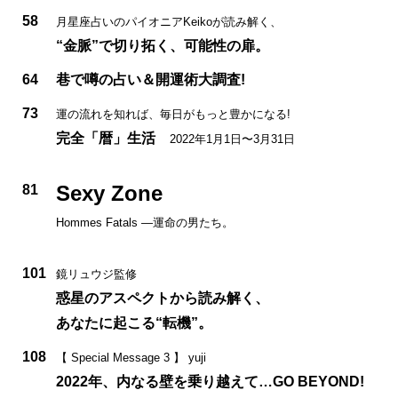
58
月星座占いのパイオニアKeikoが読み解く、
“金脈”で切り拓く、可能性の扉。
64
巷で噂の占い＆開運術大調査!
73
運の流れを知れば、毎日がもっと豊かになる!
完全「暦」生活
2022年1月1日〜3月31日
Sexy Zone
81
Hommes Fatals —運命の男たち。
101
鏡リュウジ監修
惑星のアスペクトから読み解く、
あなたに起こる“転機”。
108
【 Special Message 3 】 yuji
2022年、内なる壁を乗り越えて…GO BEYOND!