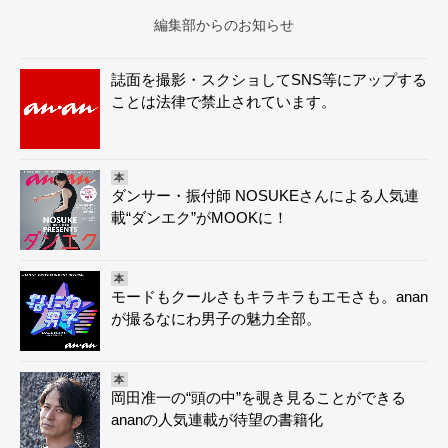
編集部からのお知らせ
誌面を撮影・スクショしてSNS等にアップする
ことは法律で禁止されています。
本
ダンサー・振付師 NOSUKEさんによる人気連
載“ダンエク”がMOOKに！
本
モードもクールさもキラキラもエモさも。anan
が撮るなにわ男子の魅力全部。
本
岡田准一の“頭の中”を覗き見ることができる
ananの人気連載が待望の書籍化