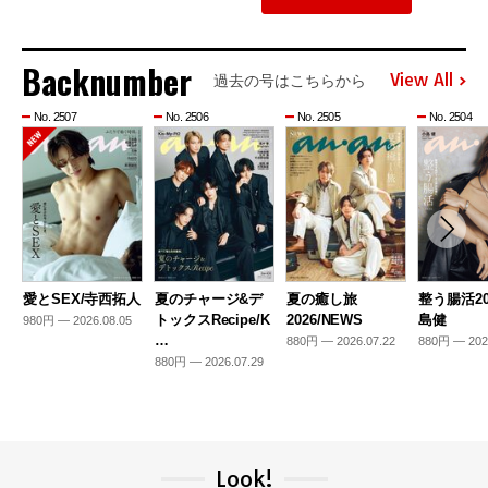
Backnumber
View All
過去の号はこちらから
No. 2507
No. 2506
No. 2505
No. 2504
愛とSEX/寺西拓人
夏のチャージ&デ
夏の癒し旅
整う腸活20
トックスRecipe/K
2026/NEWS
島健
980円 — 2026.08.05
…
880円 — 2026.07.22
880円 — 202
880円 — 2026.07.29
Look!