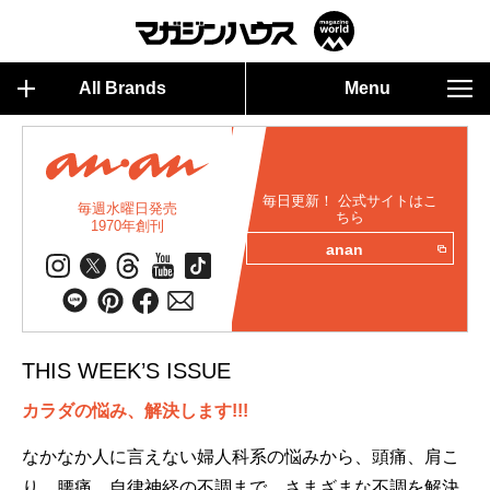
All Brands
Menu
毎日更新！ 公式サイトはこ
毎週水曜日発売
ちら
1970年創刊
anan
THIS WEEK’S ISSUE
カラダの悩み、解決します!!!
なかなか人に言えない婦人科系の悩みから、頭痛、肩こ
り、腰痛、自律神経の不調まで。さまざまな不調を解決