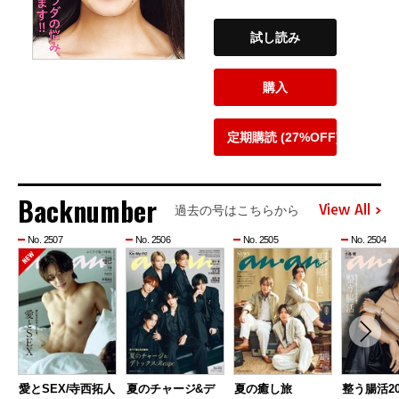
試し読み
購入
定期購読 (27%OFF)
Backnumber
View All
過去の号はこちらから
No. 2507
No. 2506
No. 2505
No. 2504
愛とSEX/寺西拓人
夏のチャージ&デ
夏の癒し旅
整う腸活20