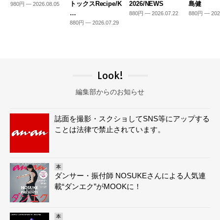
トックスRecipe/K
2026/NEWS
島健
980円 — 2026.08.05
…
880円 — 2026.07.22
880円 — 202
880円 — 2026.07.29
Look!
編集部からのお知らせ
誌面を撮影・スクショしてSNS等にアップする
ことは法律で禁止されています。
本
ダンサー・振付師 NOSUKEさんによる人気連
載“ダンエク”がMOOKに！
本