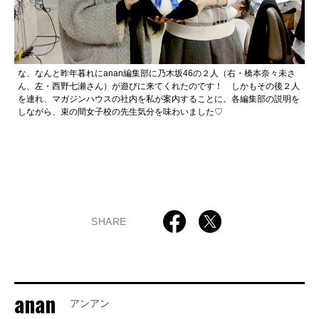
な、なんと昨年暮れにanan編集部に乃木坂46の２人（右・橋本奈々未さ
ん、左・西野七瀬さん）が遊びに来てくれたのです！ しかもその後２人
を連れ、マガジンハウスの社内を私が案内することに。各編集部の説明を
しながら、束の間女子校の先生気分を味わいました♡
SHARE
anan
アンアン