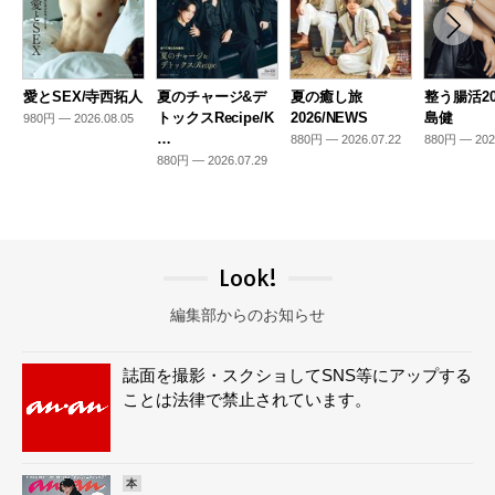
愛とSEX/寺西拓人
夏のチャージ&デ
夏の癒し旅
整う腸活20
トックスRecipe/K
2026/NEWS
島健
980円 — 2026.08.05
…
880円 — 2026.07.22
880円 — 202
880円 — 2026.07.29
Look!
編集部からのお知らせ
誌面を撮影・スクショしてSNS等にアップする
ことは法律で禁止されています。
本