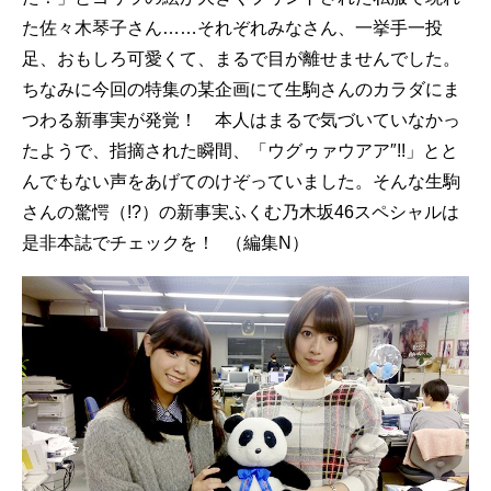
た佐々木琴子さん……それぞれみなさん、一挙手一投
足、おもしろ可愛くて、まるで目が離せませんでした。
ちなみに今回の特集の某企画にて生駒さんのカラダにま
つわる新事実が発覚！ 本人はまるで気づいていなかっ
たようで、指摘された瞬間、「ウグゥァウアア″!!」とと
んでもない声をあげてのけぞっていました。そんな生駒
さんの驚愕（!?）の新事実ふくむ乃木坂46スペシャルは
是非本誌でチェックを！ （編集N）