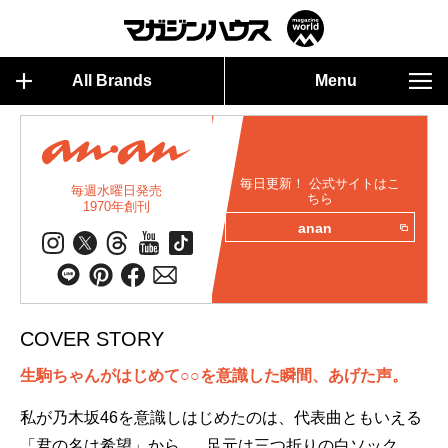
All Brands
Menu
毎日更新！ 公式サイトはこ
毎週水曜日発売
ちら
1970年創刊
anan
COVER STORY
生駒ちゃんがはじめて○○を意識した瞬間、あげた声。
私が乃木坂46を意識しはじめたのは、代表曲ともいえる
「君の名は希望」から。 足元は三つ折りの白ソック