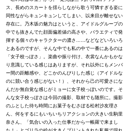
ス、長めのスカートを揺らしながら歌う可憐すぎる姿に
同性ながらキュンキュンしてしまい、以来目が離せない
存在に。乃木坂の魅力はというと、アイドルグループの
中でも抜きんでた顔面偏差値の高さや、バラエティで発
揮する個々のキャラクターの濃さ……などなどいろいろ
とあるのですが、そんな中でも私の中で一番にあるのは
「女子校っぽさ」。楽曲や振り付け、衣裳なんかもかな
り意識している感じはありますが、それ以外にもメンバ
ー間の距離感や、どこかのんびりした感じ（アイドルな
のに競い合う感じがない！）、それから己の可愛さにな
んだか無自覚な感じがミョーに女子校っぽいのです。そ
んな女子校っぽさは今回の撮影、取材でも随所に。撮影
のふとした待ち時間にお菓子をむさぼる松村沙友理さ
ん、何をするにもいちいちリアクションの大きい生駒里
奈さん、「気合いの入った仕事だから一帳羅で来まし
た！」とゴリラの絵が大きくプリントされた私服で現れ