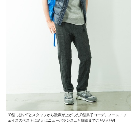
“O型っぽい!”とスタッフから歓声が上がったO型男子コーデ。ノース・フ
ェイスのベストに足元はニューバランス…と細部までこだわりが!