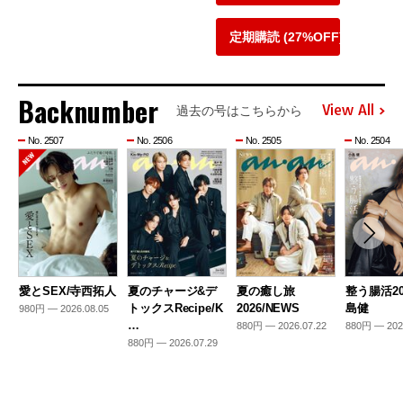
定期購読 (27%OFF)
Backnumber
View All
過去の号はこちらから
No. 2507
No. 2506
No. 2505
No. 2504
愛とSEX/寺西拓人
夏のチャージ&デ
夏の癒し旅
整う腸活20
トックスRecipe/K
2026/NEWS
島健
980円 — 2026.08.05
…
880円 — 2026.07.22
880円 — 202
880円 — 2026.07.29