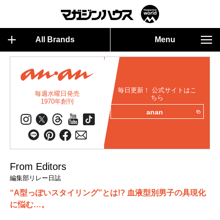
All Brands
Menu
毎日更新！ 公式サイトはこ
毎週水曜日発売
ちら
1970年創刊
anan
From Editors
編集部リレー日誌
“A型っぽいスタイリング”とは!? 血液型別男子の具現化
に悩む…。