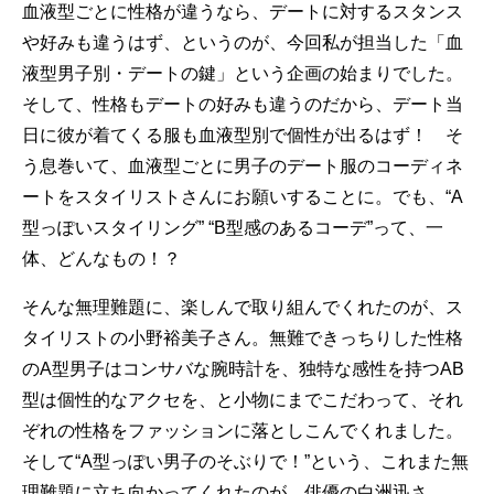
血液型ごとに性格が違うなら、デートに対するスタンス
や好みも違うはず、というのが、今回私が担当した「血
液型男子別・デートの鍵」という企画の始まりでした。
そして、性格もデートの好みも違うのだから、デート当
日に彼が着てくる服も血液型別で個性が出るはず！ そ
う息巻いて、血液型ごとに男子のデート服のコーディネ
ートをスタイリストさんにお願いすることに。でも、“A
型っぽいスタイリング” “B型感のあるコーデ”って、一
体、どんなもの！？
そんな無理難題に、楽しんで取り組んでくれたのが、ス
タイリストの小野裕美子さん。無難できっちりした性格
のA型男子はコンサバな腕時計を、独特な感性を持つAB
型は個性的なアクセを、と小物にまでこだわって、それ
ぞれの性格をファッションに落としこんでくれました。
そして“A型っぽい男子のそぶりで！”という、これまた無
理難題に立ち向かってくれたのが、俳優の白洲迅さ