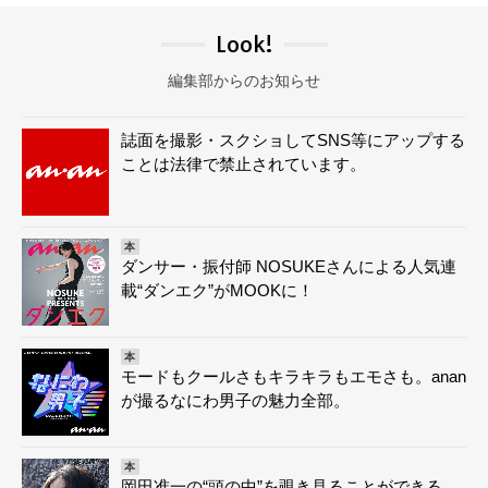
Look!
編集部からのお知らせ
誌面を撮影・スクショしてSNS等にアップする
ことは法律で禁止されています。
本
ダンサー・振付師 NOSUKEさんによる人気連
載“ダンエク”がMOOKに！
本
モードもクールさもキラキラもエモさも。anan
が撮るなにわ男子の魅力全部。
本
岡田准一の“頭の中”を覗き見ることができる