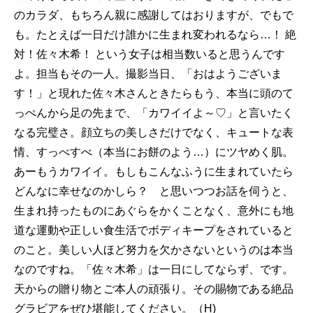
のカラダ、もちろん親に感謝してはおりますが、でもで
も。たとえば一日だけ誰かに生まれ変われるなら…！ 絶
対！佐々木希！ という女子は相当数いると思うんです
よ。担当もその一人。撮影当日、「おはようございま
す！」と現れた佐々木さんときたらもう、本当に頭のて
っぺんから足の先まで、「カワイイよ～♡」と言いたく
なる完璧さ。顔立ちの美しさだけでなく、キュートな表
情、すっべすべ（本当にお餅のよう…）にツヤめく肌。
あーもうカワイイ。もしもこんなふうに生まれていたら
どんなに幸せなのかしら？ と思いつつお話を伺うと、
生まれ持ったものにあぐらをかくことなく、意外にも地
道な運動や正しい食生活でボディキープをされていると
のこと。美しい人ほど努力を欠かさないというのは本当
なのですね。「佐々木希」は一日にしてならず、です。
天からの贈り物とご本人の頑張り。その賜物である絶品
グラビアをぜひ堪能してください。（H)