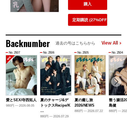
購入
定期購読 (27%OFF)
Backnumber
View All
過去の号はこちらから
No. 2507
No. 2506
No. 2505
No. 2504
愛とSEX/寺西拓人
夏のチャージ&デ
夏の癒し旅
整う腸活20
トックスRecipe/K
2026/NEWS
島健
980円 — 2026.08.05
…
880円 — 2026.07.22
880円 — 202
880円 — 2026.07.29