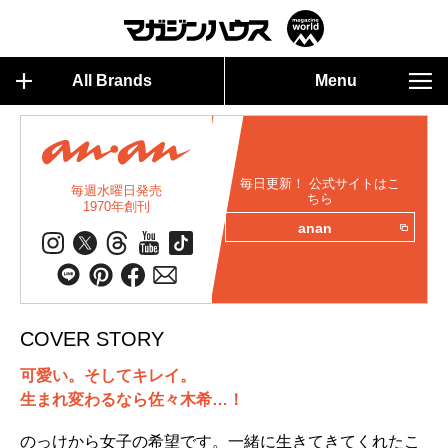
All Brands
Menu
毎日更新！ 公式サイトはこ
毎週水曜日発売
ちら
1970年創刊
anan
COVER STORY
可愛い。そしてキレイ。
生まれ変わるなら佐々木希…！
のっけから女子の希望です。一緒に生きてきてくれたこ