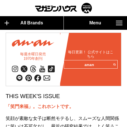
All Brands
Menu
毎日更新！ 公式サイトはこ
毎週水曜日発売
ちら
1970年創刊
anan
THIS WEEK’S ISSUE
「笑門来福」。これホントです。
笑顔が素敵な女子は断然モテるし、スムーズな人間関係
に笑いは不可欠だし、最近の研究結果では、よく笑うこ