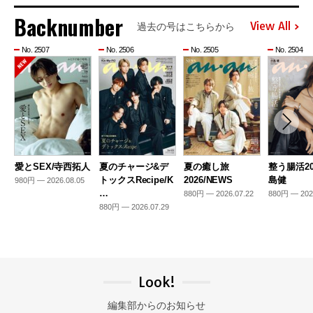
Backnumber
View All
過去の号はこちらから
No. 2507
No. 2506
No. 2505
No. 2504
愛とSEX/寺西拓人
夏のチャージ&デ
夏の癒し旅
整う腸活20
トックスRecipe/K
2026/NEWS
島健
980円 — 2026.08.05
…
880円 — 2026.07.22
880円 — 202
880円 — 2026.07.29
Look!
編集部からのお知らせ