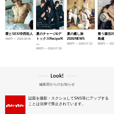
愛とSEX/寺西拓人
夏のチャージ&デ
夏の癒し旅
整う腸活20
トックスRecipe/K
2026/NEWS
島健
980円 — 2026.08.05
…
880円 — 2026.07.22
880円 — 202
880円 — 2026.07.29
Look!
編集部からのお知らせ
誌面を撮影・スクショしてSNS等にアップする
ことは法律で禁止されています。