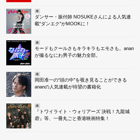
本
ダンサー・振付師 NOSUKEさんによる人気連
載“ダンエク”がMOOKに！
本
モードもクールさもキラキラもエモさも。anan
が撮るなにわ男子の魅力全部。
本
岡田准一の“頭の中”を覗き見ることができる
ananの人気連載が待望の書籍化
本
『トワイライト・ウォリアーズ 決戦！九龍城
砦』等、一冊丸ごと香港映画特集！