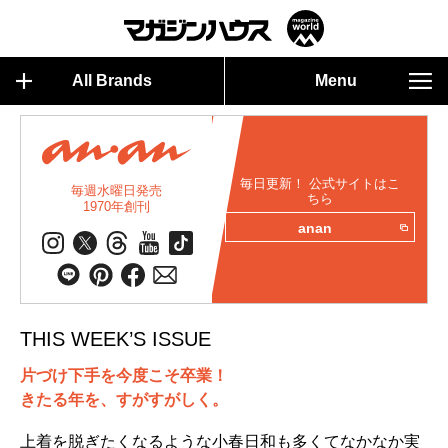
All Brands
Menu
毎日更新！ 公式サイトはこ
毎週水曜日発売
ちら
1970年創刊
anan
THIS WEEK’S ISSUE
片づけ下手を今度こそ卒業！
きたる年を、すがすがしく。
上着を脱ぎたくなるような小春日和も多くてなかなか実