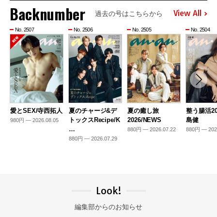
Backnumber
View All
過去の号はこちらから
No. 2507
No. 2506
No. 2505
No. 2504
愛とSEX/寺西拓人
夏のチャージ&デ
夏の癒し旅
整う腸活20
トックスRecipe/K
2026/NEWS
島健
980円 — 2026.08.05
…
880円 — 2026.07.22
880円 — 202
880円 — 2026.07.29
Look!
編集部からのお知らせ