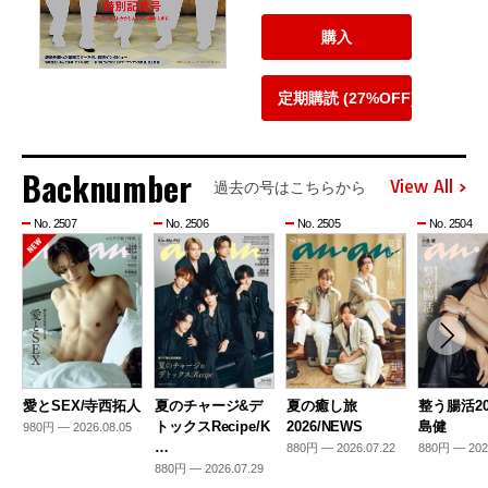
購入
定期購読 (27%OFF)
Backnumber
View All
過去の号はこちらから
No. 2507
No. 2506
No. 2505
No. 2504
愛とSEX/寺西拓人
夏のチャージ&デ
夏の癒し旅
整う腸活20
トックスRecipe/K
2026/NEWS
島健
980円 — 2026.08.05
…
880円 — 2026.07.22
880円 — 202
880円 — 2026.07.29