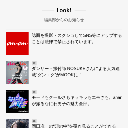
Look!
編集部からのお知らせ
誌面を撮影・スクショしてSNS等にアップする
ことは法律で禁止されています。
本
ダンサー・振付師 NOSUKEさんによる人気連
載“ダンエク”がMOOKに！
本
モードもクールさもキラキラもエモさも。anan
が撮るなにわ男子の魅力全部。
本
岡田准一の“頭の中”を覗き見ることができる