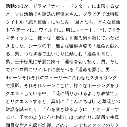
活動のほか、ドラマ『ナイト・ドクター』に出演するな
ど、ソロ活動でも話題の岸優太さん。グラビアでは特集
タイトル「恋と運命」にちなみ、“君となら、どんな運命
も”をテーマに、ワイルドに、時にスイート、そしてドラ
マティックに、様々な「運命」を握る男を演じていただ
きました。シーツの中、無垢な寝起き姿で「運命と戯れ
る」男、つなぎ姿で土いじりに勤しむ「運命を育む」
男、王子様風に華麗に舞う「運命を切り拓く」男、そし
てジゴロ風にワイルドに寝そべる「運命を弄ぶ」男……
4シーンそれぞれのストーリーに合わせたスタイリング
で撮影。それぞれシーンごとに、様々なポージングをリ
クエストしている中、「花に語りかけるような表情で」
とリクエストすると、真剣に「こんにちは!」と草花との
対話を試みたり、「布を突き破るように」とオーダーす
ると、子犬のように布と格闘しはじめたり…随所で生真
面目な岸さん節が炸裂。どのシーンでもスタッフのリク