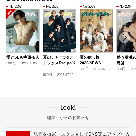
No. 2507
No. 2506
No. 2505
No. 2504
愛とSEX/寺西拓人
夏のチャージ&デ
夏の癒し旅
整う腸活20
トックスRecipe/K
2026/NEWS
島健
980円 — 2026.08.05
…
880円 — 2026.07.22
880円 — 202
880円 — 2026.07.29
Look!
編集部からのお知らせ
誌面を撮影・スクショしてSNS等にアップする