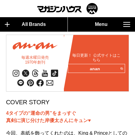
All Brands
Menu
毎日更新！ 公式サイトはこ
毎週水曜日発売
ちら
1970年創刊
anan
COVER STORY
4タイプの“運命の男”をまっすぐ
真剣に演じ分けた岸優太さんにキュン♥
今回、表紙を飾ってくれたのは、King & Princeとしての