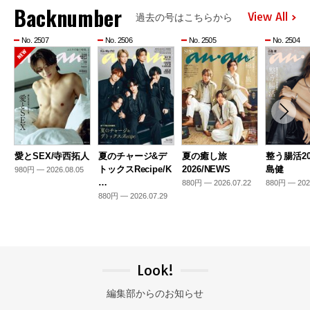
Backnumber
View All
過去の号はこちらから
No. 2507
No. 2506
No. 2505
No. 2504
愛とSEX/寺西拓人
夏のチャージ&デ
夏の癒し旅
整う腸活20
トックスRecipe/K
2026/NEWS
島健
980円 — 2026.08.05
…
880円 — 2026.07.22
880円 — 202
880円 — 2026.07.29
Look!
編集部からのお知らせ