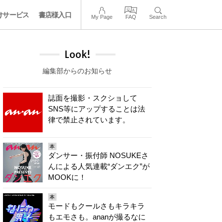
けサービス
書店様入口
My Page
FAQ
Search
Look!
編集部からのお知らせ
誌面を撮影・スクショして
SNS等にアップすることは法
律で禁止されています。
本
ダンサー・振付師 NOSUKEさ
んによる人気連載“ダンエク”が
MOOKに！
本
モードもクールさもキラキラ
もエモさも。ananが撮るなに