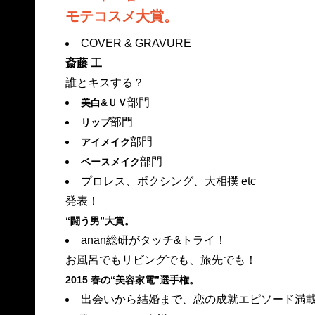
モテコスメ大賞。
COVER & GRAVURE
斎藤 工
誰とキスする？
部門
美白&ＵＶ
部門
リップ
部門
アイメイク
部門
ベースメイク
プロレス、ボクシング、大相撲 etc
発表！
“闘う男”大賞。
anan総研がタッチ&トライ！
お風呂でもリビングでも、旅先でも！
2015 春の“美容家電”選手権。
出会いから結婚まで、恋の成就エピソード満