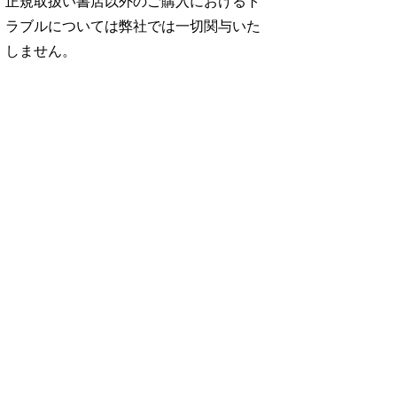
正規取扱い書店以外のご購入におけるト
ラブルについては弊社では一切関与いた
しません。
No. 2500
No. 2499
No. 2498