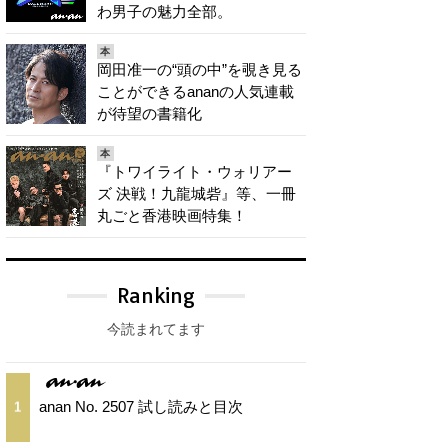
わ男子の魅力全部。
本
岡田准一の“頭の中”を覗き見る
ことができるananの人気連載
が待望の書籍化
本
『トワイライト・ウォリアー
ズ 決戦！九龍城砦』等、一冊
丸ごと香港映画特集！
Ranking
今読まれてます
anan No. 2507 試し読みと目次
1