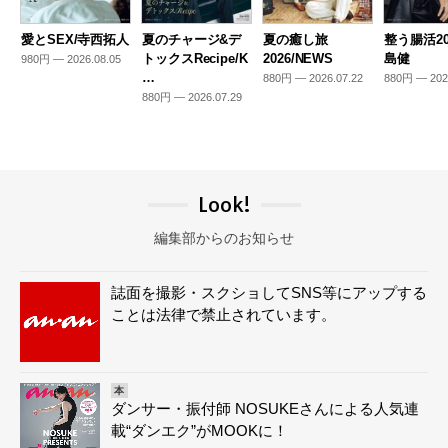
愛とSEX/寺西拓人
夏のチャージ&デ
夏の癒し旅
整う腸活20
トックスRecipe/K
2026/NEWS
島健
980円 — 2026.08.05
…
880円 — 2026.07.22
880円 — 202
880円 — 2026.07.29
Look!
編集部からのお知らせ
誌面を撮影・スクショしてSNS等にアップする
ことは法律で禁止されています。
本
ダンサー・振付師 NOSUKEさんによる人気連
載“ダンエク”がMOOKに！