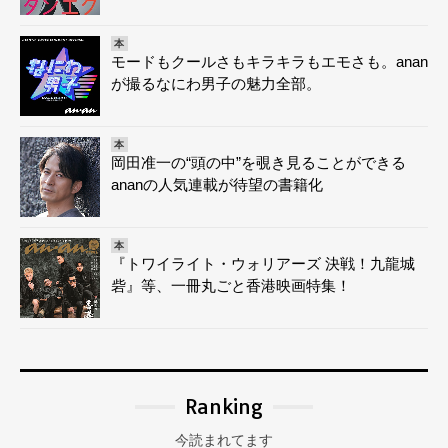
本
モードもクールさもキラキラもエモさも。anan
が撮るなにわ男子の魅力全部。
本
岡田准一の“頭の中”を覗き見ることができる
ananの人気連載が待望の書籍化
本
『トワイライト・ウォリアーズ 決戦！九龍城
砦』等、一冊丸ごと香港映画特集！
Ranking
今読まれてます