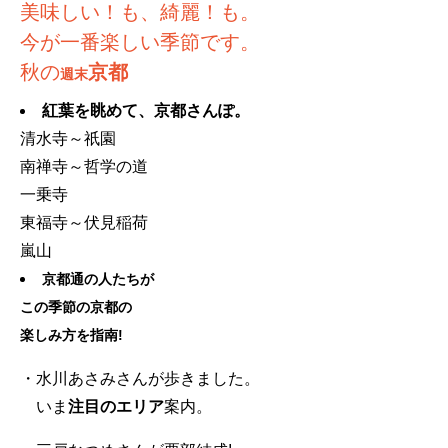
美味しい！も、綺麗！も。
今が一番楽しい季節です。
秋の
京都
週末
紅葉を眺めて、京都さんぽ。
清水寺～祇園
南禅寺～哲学の道
一乗寺
東福寺～伏見稲荷
嵐山
京都通の人たちが
この季節の京都の
楽しみ方を指南!
・水川あさみさんが歩きました。
いま
注目のエリア
案内。