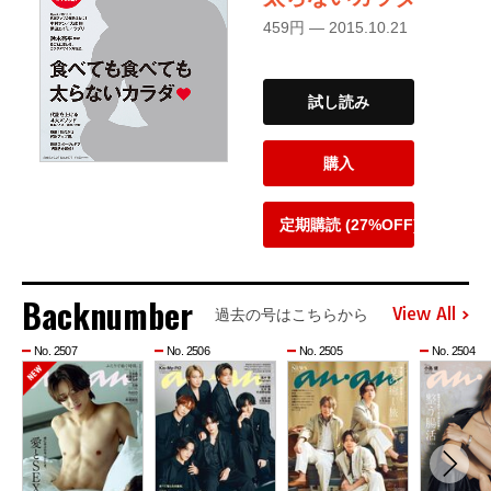
459円 — 2015.10.21
試し読み
購入
定期購読 (27%OFF)
Backnumber
View All
過去の号はこちらから
No. 2507
No. 2506
No. 2505
No. 2504