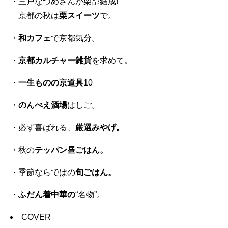
・三戸なつめさんが栗部結成!
京都の秋は
栗スイーツ
で。
・
和カフェ
で京都気分。
・
京都カルチャー雑貨
を求めて。
・
一生ものの京道具
10
・
のんべえ酒場
はしご。
・必ず喜ばれる、
厳選みやげ。
・秋の
テッパン昼ごはん。
・季節ならではの
旬ごはん。
・
ふだん着中華の
“名物”。
COVER