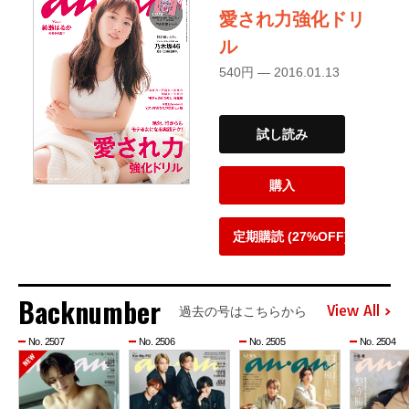
愛され力強化ドリ
ル
540円 — 2016.01.13
試し読み
購入
定期購読 (27%OFF)
Backnumber
View All
過去の号はこちらから
No. 2507
No. 2506
No. 2505
No. 2504