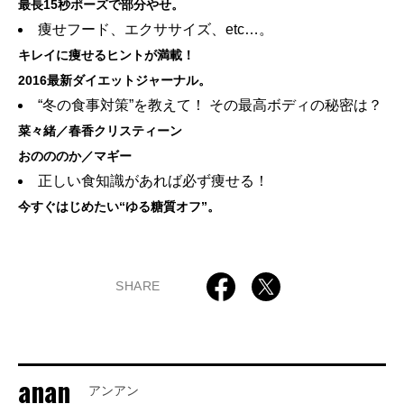
最長15秒ポーズで部分やせ。
痩せフード、エクササイズ、etc…。
キレイに痩せるヒントが満載！
2016最新ダイエットジャーナル。
“冬の食事対策”を教えて！ その最高ボディの秘密は？
菜々緒／春香クリスティーン
おのののか／マギー
正しい食知識があれば必ず痩せる！
今すぐはじめたい“ゆる糖質オフ”。
SHARE
anan
アンアン