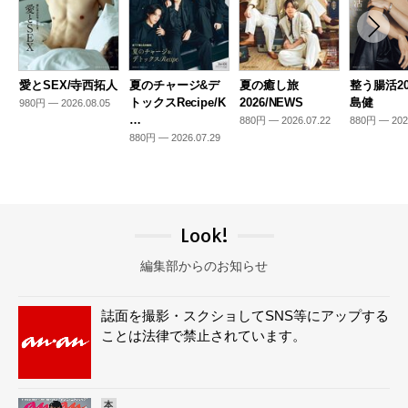
愛とSEX/寺西拓人
夏のチャージ&デ
夏の癒し旅
整う腸活20
トックスRecipe/K
2026/NEWS
島健
980円 — 2026.08.05
…
880円 — 2026.07.22
880円 — 202
880円 — 2026.07.29
Look!
編集部からのお知らせ
誌面を撮影・スクショしてSNS等にアップする
ことは法律で禁止されています。
本