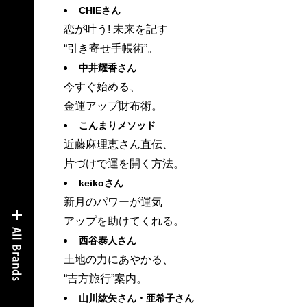
CHIEさん
恋が叶う! 未来を記す
“引き寄せ手帳術”。
中井耀香さん
今すぐ始める、
金運アップ財布術。
こんまりメソッド
近藤麻理恵さん直伝、
片づけで運を開く方法。
keikoさん
新月のパワーが運気
アップを助けてくれる。
西谷泰人さん
土地の力にあやかる、
“吉方旅行”案内。
山川紘矢さん・亜希子さん