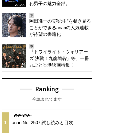
わ男子の魅力全部。
本
岡田准一の“頭の中”を覗き見る
ことができるananの人気連載
が待望の書籍化
本
『トワイライト・ウォリアー
ズ 決戦！九龍城砦』等、一冊
丸ごと香港映画特集！
Ranking
今読まれてます
anan No. 2507 試し読みと目次
1