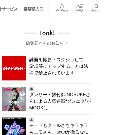
けサービス
書店様入口
My Page
FAQ
Search
Look!
編集部からのお知らせ
誌面を撮影・スクショして
SNS等にアップすることは法
律で禁止されています。
本
ダンサー・振付師 NOSUKEさ
んによる人気連載“ダンエク”が
MOOKに！
本
モードもクールさもキラキラ
もエモさも。ananが撮るなに