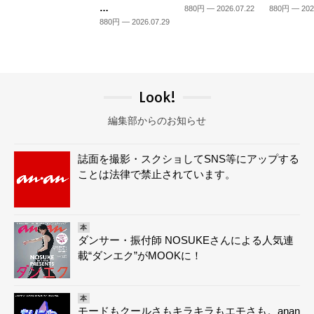
…
880円 — 2026.07.22
880円 — 202
880円 — 2026.07.29
Look!
編集部からのお知らせ
誌面を撮影・スクショしてSNS等にアップする
ことは法律で禁止されています。
本
ダンサー・振付師 NOSUKEさんによる人気連
載“ダンエク”がMOOKに！
本
モードもクールさもキラキラもエモさも。anan