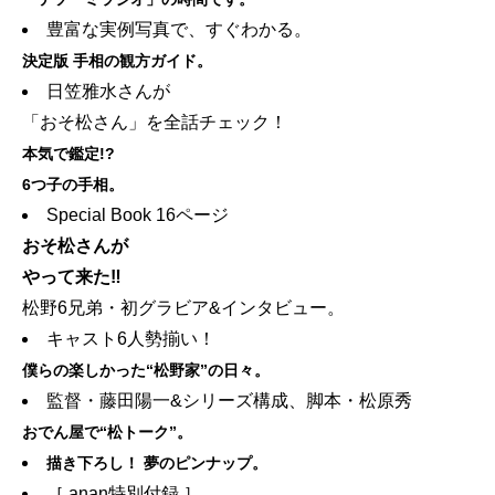
豊富な実例写真で、すぐわかる。
決定版 手相の観方ガイド。
日笠雅水さんが
「おそ松さん」を全話チェック！
本気で鑑定!?
6つ子の手相。
Special Book 16ページ
おそ松さんが
やって来た‼
松野6兄弟・初グラビア&インタビュー。
キャスト6人勢揃い！
僕らの楽しかった“松野家”の日々。
監督・藤田陽一&シリーズ構成、脚本・松原秀
おでん屋で“松トーク”。
描き下ろし！ 夢のピンナップ。
［ anan特別付録 ］