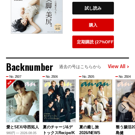
試し読み
購入
定期購読 (27%OFF)
Backnumber
View All
過去の号はこちらから
No. 2507
No. 2506
No. 2505
No. 2504
愛とSEX/寺西拓人
夏のチャージ&デ
夏の癒し旅
整う腸活20
トックスRecipe/K
2026/NEWS
島健
980円 — 2026.08.05