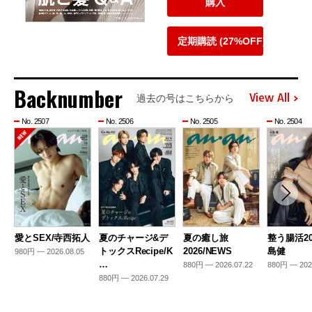
購入
定期購読 (27%OFF)
Backnumber
View All
過去の号はこちらから
No. 2507
No. 2506
No. 2505
No. 2504
愛とSEX/寺西拓人
夏のチャージ&デ
夏の癒し旅
整う腸活20
トックスRecipe/K
2026/NEWS
島健
980円 — 2026.08.05
…
880円 — 2026.07.22
880円 — 202
880円 — 2026.07.29