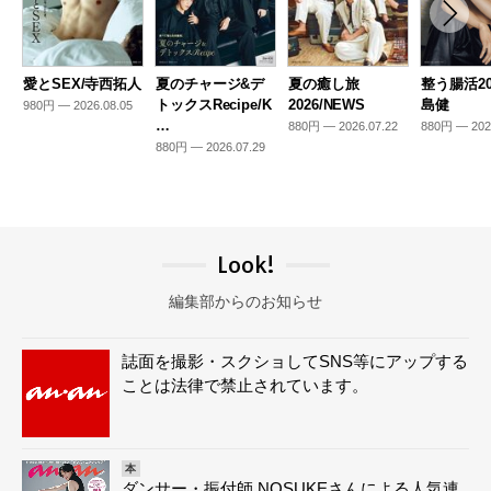
愛とSEX/寺西拓人
夏のチャージ&デ
夏の癒し旅
整う腸活20
トックスRecipe/K
2026/NEWS
島健
980円 — 2026.08.05
…
880円 — 2026.07.22
880円 — 202
880円 — 2026.07.29
Look!
編集部からのお知らせ
誌面を撮影・スクショしてSNS等にアップする
ことは法律で禁止されています。
本
ダンサー・振付師 NOSUKEさんによる人気連