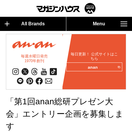
All Brands
Menu
毎日更新！ 公式サイトはこ
毎週水曜日発売
ちら
1970年創刊
anan
「第1回anan総研プレゼン大
会」エントリー企画を募集しま
す