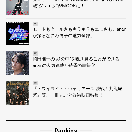
載“ダンエク”がMOOKに！
本
モードもクールさもキラキラもエモさも。anan
が撮るなにわ男子の魅力全部。
本
岡田准一の“頭の中”を覗き見ることができる
ananの人気連載が待望の書籍化
本
『トワイライト・ウォリアーズ 決戦！九龍城
砦』等、一冊丸ごと香港映画特集！
Ranking