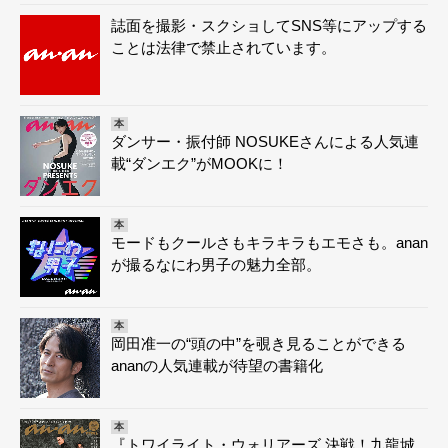
誌面を撮影・スクショしてSNS等にアップする
ことは法律で禁止されています。
本
ダンサー・振付師 NOSUKEさんによる人気連
載“ダンエク”がMOOKに！
本
モードもクールさもキラキラもエモさも。anan
が撮るなにわ男子の魅力全部。
本
岡田准一の“頭の中”を覗き見ることができる
ananの人気連載が待望の書籍化
本
『トワイライト・ウォリアーズ 決戦！九龍城