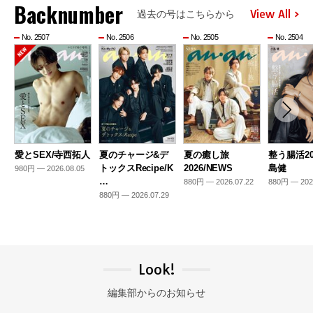
Backnumber
View All
過去の号はこちらから
No. 2507
No. 2506
No. 2505
No. 2504
愛とSEX/寺西拓人
夏のチャージ&デ
夏の癒し旅
整う腸活20
トックスRecipe/K
2026/NEWS
島健
980円 — 2026.08.05
…
880円 — 2026.07.22
880円 — 202
880円 — 2026.07.29
Look!
編集部からのお知らせ