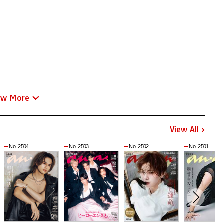
ew More
View All
No. 2504
No. 2503
No. 2502
No. 2501