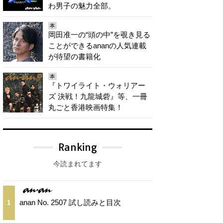
わ男子の魅力全部。
本
岡田准一の“頭の中”を覗き見る
ことができるananの人気連載
が待望の書籍化
本
『トワイライト・ウォリアー
ズ 決戦！九龍城砦』等、一冊
丸ごと香港映画特集！
Ranking
今読まれてます
anan No. 2507 試し読みと目次
1