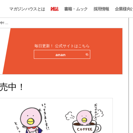
マガジンハウスとは
雑誌
書籍・ムック
採用情報
企業様向
中! …
毎日更新！ 公式サイトはこちら
anan
発売中！