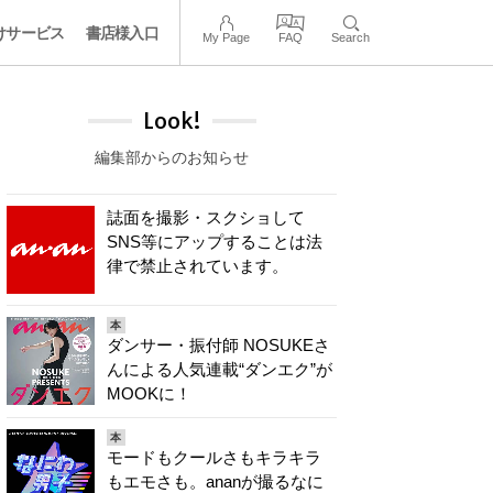
けサービス
書店様入口
My Page
FAQ
Search
Look!
編集部からのお知らせ
誌面を撮影・スクショして
SNS等にアップすることは法
律で禁止されています。
本
ダンサー・振付師 NOSUKEさ
んによる人気連載“ダンエク”が
MOOKに！
本
モードもクールさもキラキラ
もエモさも。ananが撮るなに