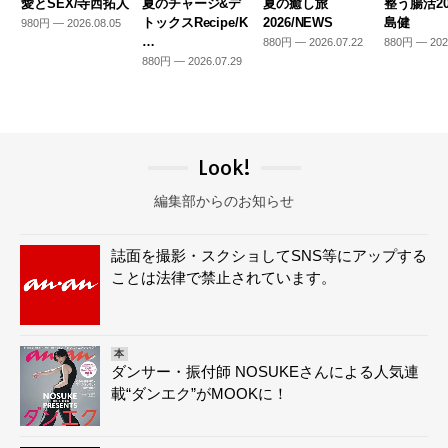
愛とSEX/寺西拓人
夏のチャージ&デ
夏の癒し旅
整う腸活20
トックスRecipe/K
2026/NEWS
島健
980円 — 2026.08.05
…
880円 — 2026.07.22
880円 — 202
880円 — 2026.07.29
Look!
編集部からのお知らせ
誌面を撮影・スクショしてSNS等にアップする
ことは法律で禁止されています。
本
ダンサー・振付師 NOSUKEさんによる人気連
載“ダンエク”がMOOKに！