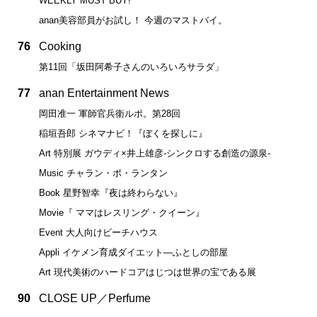
WEEKLY MUST BUY!
anan美容部員がお試し！ 今週のマストバイ。
76
Cooking
第11回「坂田阿希子さんのいろいろサラダ」
77
anan Entertainment News
岡田准一 軍師官兵衛ルポ。第28回
稲垣吾郎 シネマナビ！『ぼくを探しに』
Art 特別展 ガウディ×井上雄彦-シンクロする創造の源泉-
Music チャラン・ポ・ランタン
Book 星野智幸『夜は終わらない』
Movie『 ママはレスリング・クイーン』
Event 大人向けビーチハウス
Appli イケメン育成ダイエット―ふとしの部屋
Art 現代美術のハードコアはじつは世界の宝である展
90
CLOSE UP／Perfume