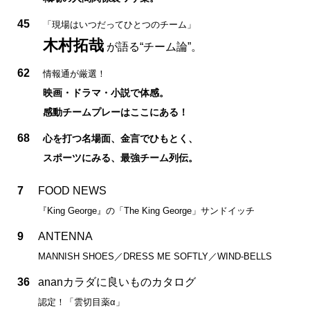
45
「現場はいつだってひとつのチーム」
木村拓哉
が語る“チーム論”。
62
情報通が厳選！
映画・ドラマ・小説で体感。
感動チームプレーはここにある！
68
心を打つ名場面、金言でひもとく、
スポーツにみる、最強チーム列伝。
7
FOOD NEWS
『King George』の「The King George」サンドイッチ
9
ANTENNA
MANNISH SHOES／DRESS ME SOFTLY／WIND-BELLS
36
ananカラダに良いものカタログ
認定！「雲切目薬α」