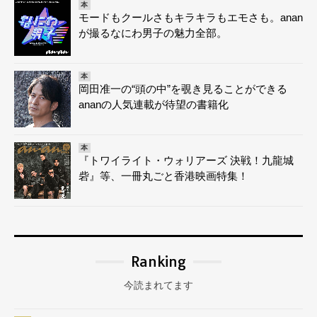
本
モードもクールさもキラキラもエモさも。anan
が撮るなにわ男子の魅力全部。
本
岡田准一の“頭の中”を覗き見ることができる
ananの人気連載が待望の書籍化
本
『トワイライト・ウォリアーズ 決戦！九龍城
砦』等、一冊丸ごと香港映画特集！
Ranking
今読まれてます