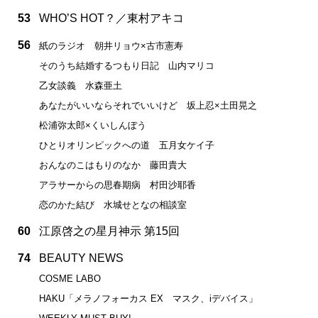
53
WHO’S HOT？／東村アキコ
56
紙のラジオ 朝井リョウ×古市憲寿
そのうち結婚するつもり日記 山内マリコ
乙女談義 水森亜土
あなたがいいならそれでいいけど 坂上忍×土田晃之
松浦弥太郎×くいしんぼう
ひとりオリンピックへの道 五月女ケイ子
おんなのこはもりのなか 藤田貴大
アラサーからの思春期病 村田沙耶香
恋のかた結び 水城せとなの相談室
60
江原啓之の星月神示 第15回
74
BEAUTY NEWS
COSME LABO
HAKU「メラノフォーカス EX マスク、iデバイス」