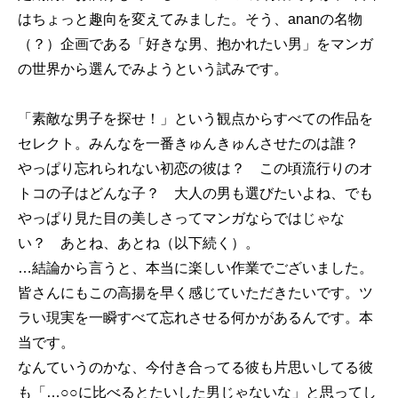
はちょっと趣向を変えてみました。そう、ananの名物
（？）企画である「好きな男、抱かれたい男」をマンガ
の世界から選んでみようという試みです。
「素敵な男子を探せ！」という観点からすべての作品を
セレクト。みんなを一番きゅんきゅんさせたのは誰？
やっぱり忘れられない初恋の彼は？ この頃流行りのオ
トコの子はどんな子？ 大人の男も選びたいよね、でも
やっぱり見た目の美しさってマンガならではじゃな
い？ あとね、あとね（以下続く）。
…結論から言うと、本当に楽しい作業でございました。
皆さんにもこの高揚を早く感じていただきたいです。ツ
ラい現実を一瞬すべて忘れさせる何かがあるんです。本
当です。
なんていうのかな、今付き合ってる彼も片思いしてる彼
も「…○○に比べるとたいした男じゃないな」と思ってし