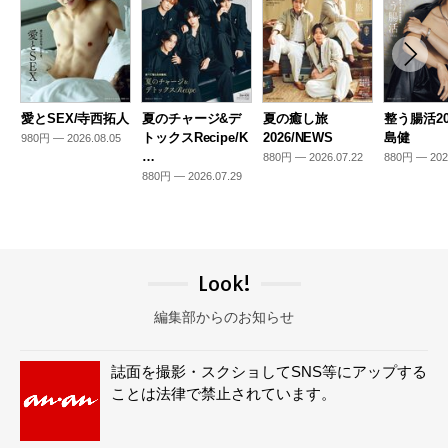
愛とSEX/寺西拓人
夏のチャージ&デ
夏の癒し旅
整う腸活20
トックスRecipe/K
2026/NEWS
島健
980円 — 2026.08.05
…
880円 — 2026.07.22
880円 — 202
880円 — 2026.07.29
Look!
編集部からのお知らせ
誌面を撮影・スクショしてSNS等にアップする
ことは法律で禁止されています。