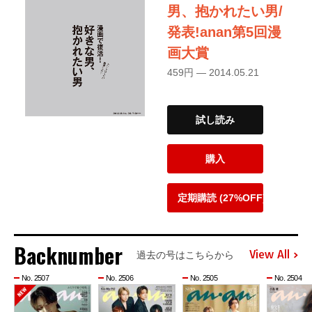
男、抱かれたい男/
発表!anan第5回漫
画大賞
459円 — 2014.05.21
試し読み
購入
定期購読 (27%OFF)
Backnumber
View All
過去の号はこちらから
No. 2507
No. 2506
No. 2505
No. 2504