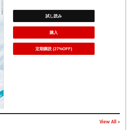
試し読み
購入
定期購読 (27%OFF)
View All