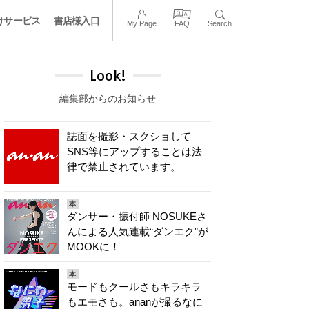
けサービス
書店様入口
My Page
FAQ
Search
Look!
編集部からのお知らせ
誌面を撮影・スクショして
SNS等にアップすることは法
律で禁止されています。
本
ダンサー・振付師 NOSUKEさ
んによる人気連載“ダンエク”が
MOOKに！
本
モードもクールさもキラキラ
もエモさも。ananが撮るなに