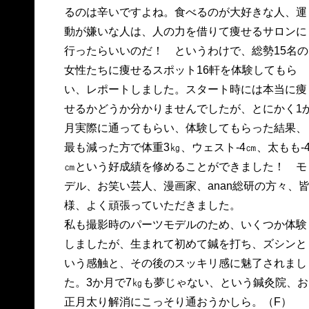
るのは辛いですよね。食べるのが大好きな人、運
動が嫌いな人は、人の力を借りて痩せるサロンに
行ったらいいのだ！ というわけで、総勢15名の
女性たちに痩せるスポット16軒を体験してもら
い、レポートしました。スタート時には本当に痩
せるかどうか分かりませんでしたが、とにかく1
月実際に通ってもらい、体験してもらった結果、
最も減った方で体重3㎏、ウェスト-4㎝、太もも-
㎝という好成績を修めることができました！ モ
デル、お笑い芸人、漫画家、anan総研の方々、
様、よく頑張っていただきました。
私も撮影時のパーツモデルのため、いくつか体験
しましたが、生まれて初めて鍼を打ち、ズシンと
いう感触と、その後のスッキリ感に魅了されまし
た。3か月で7㎏も夢じゃない、という鍼灸院、お
正月太り解消にこっそり通おうかしら。（F）