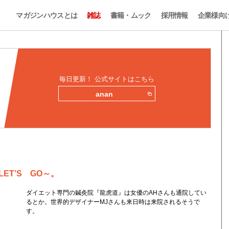
マガジンハウスとは
雑誌
書籍・ムック
採用情報
企業様向
毎日更新！ 公式サイトはこちら
anan
T’S GO～。
ダイエット専門の鍼灸院『龍虎道』は女優のAHさんも通院してい
るとか。世界的デザイナーMJさんも来日時は来院されるそうで
す。