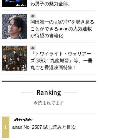
わ男子の魅力全部。
本
岡田准一の“頭の中”を覗き見る
ことができるananの人気連載
が待望の書籍化
本
『トワイライト・ウォリアー
ズ 決戦！九龍城砦』等、一冊
丸ごと香港映画特集！
Ranking
今読まれてます
anan No. 2507 試し読みと目次
1