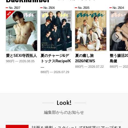
No. 2507
No. 2506
No. 2505
No. 2504
愛とSEX/寺西拓人
夏のチャージ&デ
夏の癒し旅
整う腸活20
トックスRecipe/K
2026/NEWS
島健
980円 — 2026.08.05
…
880円 — 2026.07.22
880円 — 202
880円 — 2026.07.29
Look!
編集部からのお知らせ
誌面を撮影・スクショしてSNS等にアップする