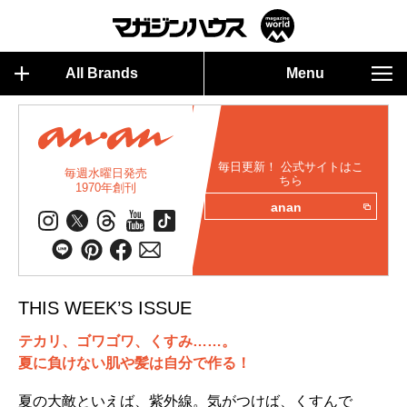
All Brands
Menu
毎日更新！ 公式サイトはこ
毎週水曜日発売
ちら
1970年創刊
anan
THIS WEEK’S ISSUE
テカリ、ゴワゴワ、くすみ……。
夏に負けない肌や髪は自分で作る！
夏の大敵といえば、紫外線。気がつけば、くすんで