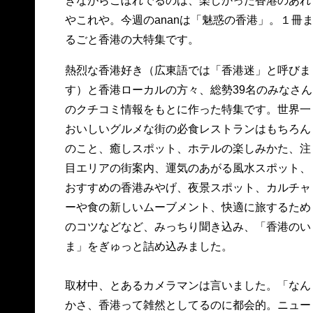
きながらこぼれでるのは、楽しかった香港のあれ
やこれや。今週のananは「魅惑の香港」。１冊
るごと香港の大特集です。
熱烈な香港好き（広東語では「香港迷」と呼びま
す）と香港ローカルの方々、総勢39名のみなさん
のクチコミ情報をもとに作った特集です。世界一
おいしいグルメな街の必食レストランはもちろん
のこと、癒しスポット、ホテルの楽しみかた、注
目エリアの街案内、運気のあがる風水スポット、
おすすめの香港みやげ、夜景スポット、カルチャ
ーや食の新しいムーブメント、快適に旅するため
のコツなどなど、みっちり聞き込み、「香港のい
ま」をぎゅっと詰め込みました。
取材中、とあるカメラマンは言いました。「なん
かさ、香港って雑然としてるのに都会的。ニュー