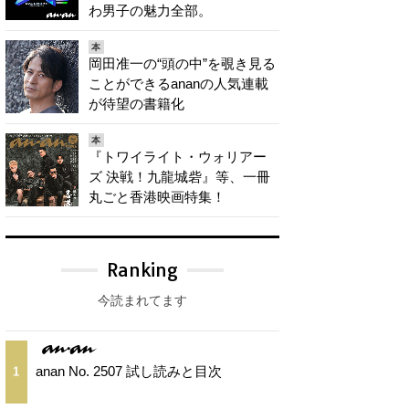
わ男子の魅力全部。
本
岡田准一の“頭の中”を覗き見る
ことができるananの人気連載
が待望の書籍化
本
『トワイライト・ウォリアー
ズ 決戦！九龍城砦』等、一冊
丸ごと香港映画特集！
Ranking
今読まれてます
anan No. 2507 試し読みと目次
1