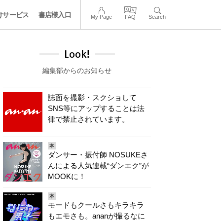
けサービス
書店様入口
My Page
FAQ
Search
Look!
編集部からのお知らせ
誌面を撮影・スクショして
SNS等にアップすることは法
律で禁止されています。
本
ダンサー・振付師 NOSUKEさ
んによる人気連載“ダンエク”が
MOOKに！
本
モードもクールさもキラキラ
もエモさも。ananが撮るなに