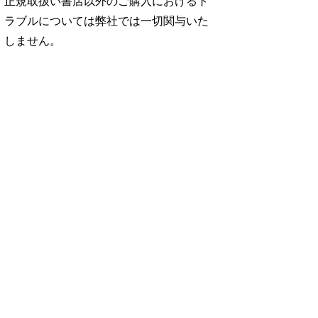
正規取扱い書店以外のご購入におけるト
ラブルについては弊社では一切関与いた
しません。
No. 2500
No. 2499
No. 2498