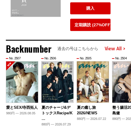
購入
定期購読 (27%OFF)
Backnumber
View All
過去の号はこちらから
No. 2507
No. 2506
No. 2505
No. 2504
愛とSEX/寺西拓人
夏のチャージ&デ
夏の癒し旅
整う腸活20
トックスRecipe/K
2026/NEWS
島健
980円 — 2026.08.05
…
880円 — 2026.07.22
880円 — 202
880円 — 2026.07.29