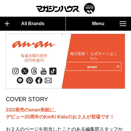
All Brands
Menu
毎日更新！ 公式サイトはこ
毎週水曜日発売
ちら
1970年創刊
anan
COVER STORY
2/22発売のanan表紙に、
デビュー20周年のKinKi Kidsのお２人が登場です！
お２人のページを担当したことのある編集部スタッフか