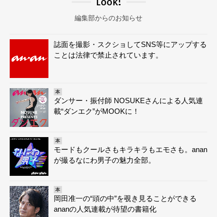
Look!
編集部からのお知らせ
誌面を撮影・スクショしてSNS等にアップする
ことは法律で禁止されています。
本
ダンサー・振付師 NOSUKEさんによる人気連
載“ダンエク”がMOOKに！
本
モードもクールさもキラキラもエモさも。anan
が撮るなにわ男子の魅力全部。
本
岡田准一の“頭の中”を覗き見ることができる
ananの人気連載が待望の書籍化