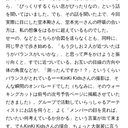
ら、「びっくりするくらい息がぴったりなの」という話
を聞いてはいました。でも、その話を聞いた上で、今回
実際に目にした堂本剛さん、堂本光一さんの呼吸の合い
方は、私の想像をはるかに超えているものでした。
せーの、などとこちらが合図を送らなくとも、同時に、
同じ早さで歩き始める。「もう少しお２人が近づいたほ
うがバランスがいいかな」、と思って声をかけようと振
り向くと、すでに近づいている。お互いの目線の方向や
体の角度などが、「測ったんですか！？」というくらい
バランスがとれているーーKinKi Kidsさんの撮影は、そ
んな瞬間のオンパレードでした（ちなみに、そのウォー
キングカットは前号の次号予告ページに掲載させていた
だきました）。グループで活動していらっしゃるアーテ
ィストにお話を伺うと、よく「メンバーの顔を見れば、
だいたい何考えているか分かる」という言葉が出て来ま
す。でもKinKi Kidsさんの場合、ちょっと大袈裟に言う