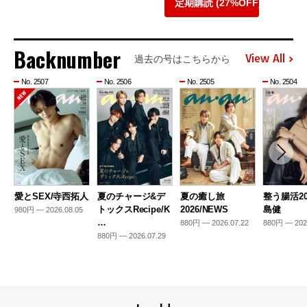
定期購読 (27%OFF)
Backnumber
View All
過去の号はこちらから
No. 2507
No. 2506
No. 2505
No. 2504
愛とSEX/寺西拓人
夏のチャージ&デ
夏の癒し旅
整う腸活20
トックスRecipe/K
2026/NEWS
島健
980円 — 2026.08.05
…
880円 — 2026.07.22
880円 — 202
880円 — 2026.07.29