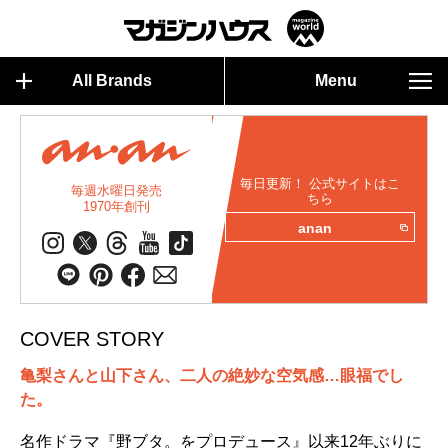
All Brands
Menu
毎日更新！ 公式サイトはこ
毎週水曜日発売
ちら
1970年創刊
anan
COVER STORY
亀梨さんと山下さん、二人の絶妙な空気感…眼福でし
た。
名作ドラマ『野ブタ。をプロデュース』以来12年ぶりに