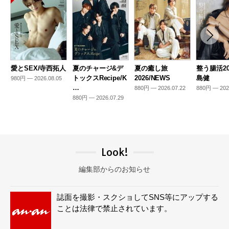
愛とSEX/寺西拓人
夏のチャージ&デ
夏の癒し旅
整う腸活20
トックスRecipe/K
2026/NEWS
島健
980円 — 2026.08.05
…
880円 — 2026.07.22
880円 — 202
880円 — 2026.07.29
Look!
編集部からのお知らせ
誌面を撮影・スクショしてSNS等にアップする
ことは法律で禁止されています。