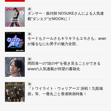
本
ダンサー・振付師 NOSUKEさんによる人気連
載“ダンエク”がMOOKに！
本
モードもクールさもキラキラもエモさも。anan
が撮るなにわ男子の魅力全部。
本
岡田准一の“頭の中”を覗き見ることができる
ananの人気連載が待望の書籍化
本
『トワイライト・ウォリアーズ 決戦！九龍城
砦』等、一冊丸ごと香港映画特集！