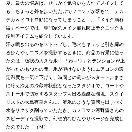
夏、最大の悩みは、せっかく気合いを入れてメイクして
も、ちょっと外を歩いただけでファンデが落ちて、テカ
テカ＆ドロドロ顔になってしまうこと…。「メイク崩れ
編」ページでは、専門家のメイク崩れ防止テクニック＆
便利アイテムを紹介しています。
汗が噴き出るのをストップし、毛穴もキュッと引き締め
るひんやりコスメを撮影するときに、商品の背景に使っ
たのは、板状の大きな氷！ 「わ～♡」とテンションが上
がったのもつかの間、氷が溶けないようにエアコンの設
定温度を一気に下げて、時間との闘いがスタート。まさ
に冷え冷えの冷蔵庫状態となったスタジオで、コートや
ストールで防寒するスタッフも出る過酷な環境。スタイ
リストの大島有華さんに、流氷のような質感を出すべく
氷をサクサク削っていただき、カメラマン河野望さんの
スピーディな撮影で、幻想的なひんやりページが完成し
たのでした。（Ｍ）