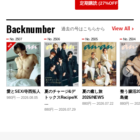
定期購読 (27%OFF)
Backnumber
View All
過去の号はこちらから
No. 2507
No. 2506
No. 2505
No. 2504
愛とSEX/寺西拓人
夏のチャージ&デ
夏の癒し旅
整う腸活20
トックスRecipe/K
2026/NEWS
島健
980円 — 2026.08.05
…
880円 — 2026.07.22
880円 — 202
880円 — 2026.07.29