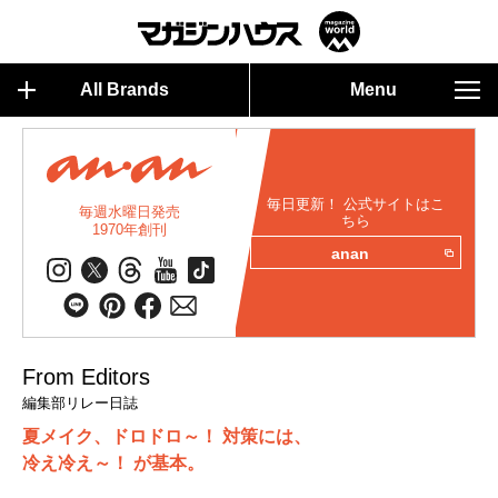
All Brands
Menu
毎日更新！ 公式サイトはこ
毎週水曜日発売
ちら
1970年創刊
anan
From Editors
編集部リレー日誌
夏メイク、ドロドロ～！ 対策には、
冷え冷え～！ が基本。