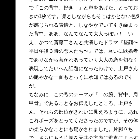
で「この背中、好き！」と声をあげた、とってお
きの1枚です。凛としながらもそこはかとない色
が感じられる表情と、しなやかでいて引き締まっ
た背中。ああ、なんてなんて大人っぽい！ い
え、かつて斎藤工さんと共演したドラマ『昼顔〜
平日午後３時の恋人たち〜』では、互いに既婚者
でありながら惹かれあっていく大人の恋を切なく
表現してたいへん話題になったわけで、上戸さん
の艶やかな一面もとっくに承知ではあるのです
が。
ちなみに、この号のテーマが「二の腕、背中、肩
甲骨」であることをお伝えしたところ、上戸さ
ん、それらの部位がきれいに見えるように、あれ
これポーズをとってくださったのですが、その体
の柔らかなことにも驚かされました。片脚立ち
で、さらにもう片脚を天井の方向に垂直にまっす