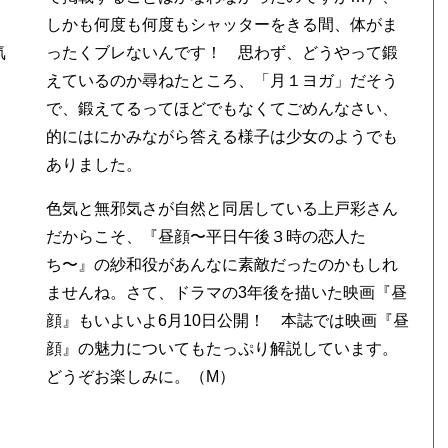
しかも何度も何度もシャッターをきる間、体がま
気
ったくブレないんです！ 思わず、どうやって鍛
えているのか尋ねたところ、「月１ヨガ」だそう
で、鍛えてるってほどでもなくてごめんなさい、
的にはにかみながら答える様子は少女のようでも
ありました。
色気と無邪気さが自然と同居している上戸彩さん
だからこそ、『昼顔〜平日午後３時の恋人た
ち〜』の紗和役があんなに素敵だったのかもしれ
ませんね。さて、ドラマの3年後を描いた映画『昼
顔』もいよいよ6月10日公開！ 本誌では映画『昼
顔』の魅力についてもたっぷり解説しています。
どうぞお楽しみに。（M）