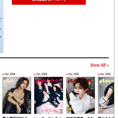
View All
No. 2504
No. 2503
No. 2502
No. 2501