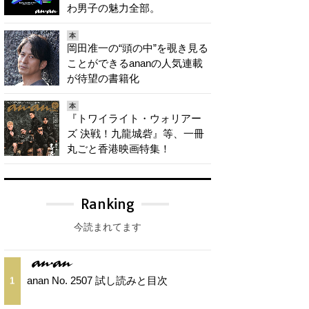
わ男子の魅力全部。
本
岡田准一の“頭の中”を覗き見る
ことができるananの人気連載
が待望の書籍化
本
『トワイライト・ウォリアー
ズ 決戦！九龍城砦』等、一冊
丸ごと香港映画特集！
Ranking
今読まれてます
anan No. 2507 試し読みと目次
1