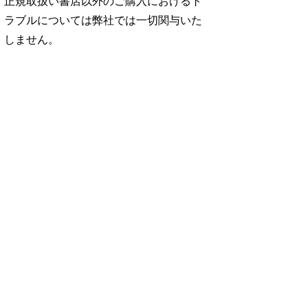
正規取扱い書店以外のご購入におけるト
ラブルについては弊社では一切関与いた
しません。
No. 2500
No. 2499
No. 2498