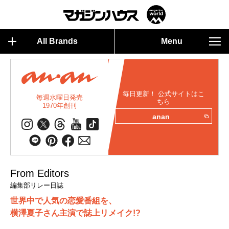
All Brands
Menu
毎日更新！ 公式サイトはこ
毎週水曜日発売
ちら
1970年創刊
anan
From Editors
編集部リレー日誌
世界中で人気の恋愛番組を、
横澤夏子さん主演で誌上リメイク!?