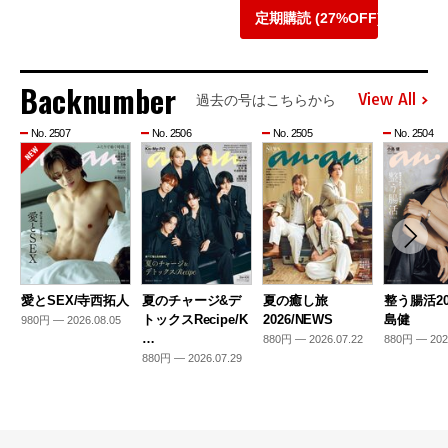
定期購読 (27%OFF)
Backnumber
View All
過去の号はこちらから
No. 2507
No. 2506
No. 2505
No. 2504
愛とSEX/寺西拓人
夏のチャージ&デ
夏の癒し旅
整う腸活20
トックスRecipe/K
2026/NEWS
島健
980円 — 2026.08.05
…
880円 — 2026.07.22
880円 — 202
880円 — 2026.07.29