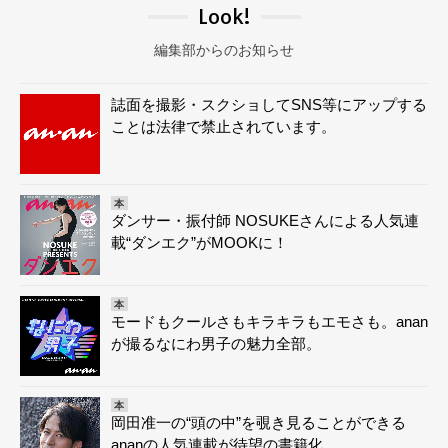
Look!
編集部からのお知らせ
誌面を撮影・スクショしてSNS等にアップする
ことは法律で禁止されています。
本
ダンサー・振付師 NOSUKEさんによる人気連
載“ダンエク”がMOOKに！
本
モードもクールさもキラキラもエモさも。anan
が撮るなにわ男子の魅力全部。
本
岡田准一の“頭の中”を覗き見ることができる
ananの人気連載が待望の書籍化