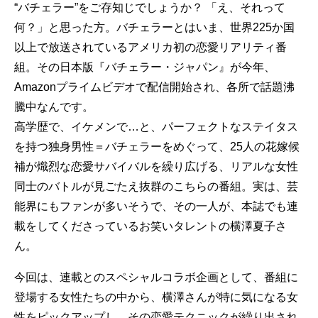
“バチェラー”をご存知じでしょうか？ 「え、それって
何？」と思った方。バチェラーとはいま、世界225か国
以上で放送されているアメリカ初の恋愛リアリティ番
組。その日本版『バチェラー・ジャパン』が今年、
Amazonプライムビデオで配信開始され、各所で話題沸
騰中なんです。
高学歴で、イケメンで…と、パーフェクトなステイタス
を持つ独身男性＝バチェラーをめぐって、25人の花嫁候
補が熾烈な恋愛サバイバルを繰り広げる、リアルな女性
同士のバトルが見ごたえ抜群のこちらの番組。実は、芸
能界にもファンが多いそうで、その一人が、本誌でも連
載をしてくださっているお笑いタレントの横澤夏子さ
ん。
今回は、連載とのスペシャルコラボ企画として、番組に
登場する女性たちの中から、横澤さんが特に気になる女
性をピックアップし、その恋愛テクニックが繰り出され